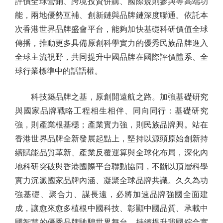
評價全球營銷、跨境投資併購、國際規則參與等高端功
能，兩地優勢互補、創新鏈與品牌鏈深度聯通。依託本
次香港世界品牌盛會平台，能夠加快基礎科研價值全球
傳播，推動更多具備原創科學實力的優秀民族品牌進入
全球主流視野，共同提升中國品牌在國際評價體系、全
球行業標準中的話語權。
科技築品牌之基，原創開遠航之路。加強基礎研究
與國家品牌戰略工程相生相伴、同向同行：基礎研究
強，則產業根基穩；產業實力強，則民族品牌興。站在
香港世界品牌全新發展起點上，堅持以源頭原始創新持
續賦能品質革新、產業反覆運算與全球化布局，深化內
地科研突破與香港國際平台聯動協同，不斷以頂層科學
實力沉澱國家品牌內涵、凝聚全球品牌共識。久久為功
強基礎、聚合力、謀長遠，必將加速品牌強國全面建
成，讓愈來愈多植根中國科技、彰顯中國品質、承載中
國智慧的優秀品牌馳騁世界舞台，持續提升我國綜合實