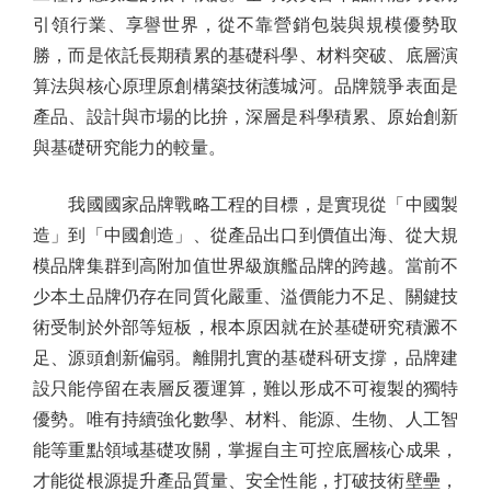
引領行業、享譽世界，從不靠營銷包裝與規模優勢取
勝，而是依託長期積累的基礎科學、材料突破、底層演
算法與核心原理原創構築技術護城河。品牌競爭表面是
產品、設計與市場的比拚，深層是科學積累、原始創新
與基礎研究能力的較量。
我國國家品牌戰略工程的目標，是實現從「中國製
造」到「中國創造」、從產品出口到價值出海、從大規
模品牌集群到高附加值世界級旗艦品牌的跨越。當前不
少本土品牌仍存在同質化嚴重、溢價能力不足、關鍵技
術受制於外部等短板，根本原因就在於基礎研究積澱不
足、源頭創新偏弱。離開扎實的基礎科研支撐，品牌建
設只能停留在表層反覆運算，難以形成不可複製的獨特
優勢。唯有持續強化數學、材料、能源、生物、人工智
能等重點領域基礎攻關，掌握自主可控底層核心成果，
才能從根源提升產品質量、安全性能，打破技術壁壘，