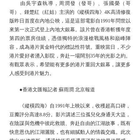
由吳宇森執導，周潤發（發哥）、張國榮（哥
哥）、鍾楚紅（紅姑）主演的《縱橫四海》4K高清修復
版昨日首度在內地公映，這是這部電影自1991年問世以
來第一次正式登上內地大銀幕。該片曾在香港斬獲年度
第四的票房佳績，憑借獨特的浪漫槍戰風格和巔峰陣
容，成為港片黃金時代的標誌性符號。重映當日，不少
港片愛好者湧入影院，奔赴一場闊別35年的光影之約。
有觀眾表示，希望能有更多的港片重回大銀幕，讓更多
人感受到港片魅力。
●香港文匯報記者 蘇雨潤 北京報道
《縱橫四海》自1991年上映以來，收穫超高口碑，
豆瓣評分高達8.8分。影片講述三位孤兒化身通天大盜，
在陰謀與危機中彼此救贖、奔赴自由的江湖故事，既有
快意恩仇的江湖灑脫，也有細膩動人的情義交織。此次