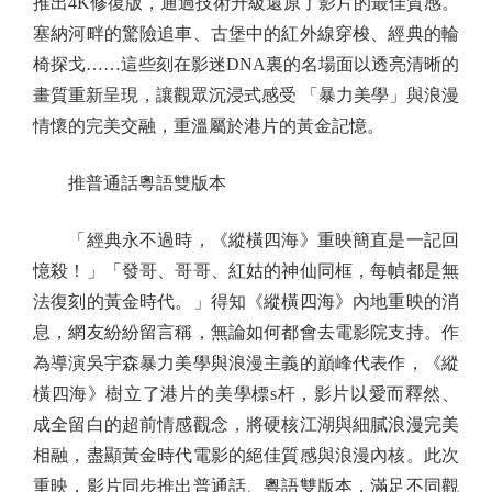
推出4K修復版，通過技術升級還原了影片的最佳質感。
塞納河畔的驚險追車、古堡中的紅外線穿梭、經典的輪
椅探戈……這些刻在影迷DNA裏的名場面以透亮清晰的
畫質重新呈現，讓觀眾沉浸式感受 「暴力美學」與浪漫
情懷的完美交融，重溫屬於港片的黃金記憶。
推普通話粵語雙版本
「經典永不過時，《縱橫四海》重映簡直是一記回
憶殺！」「發哥、哥哥、紅姑的神仙同框，每幀都是無
法復刻的黃金時代。」得知《縱橫四海》內地重映的消
息，網友紛紛留言稱，無論如何都會去電影院支持。作
為導演吳宇森暴力美學與浪漫主義的巔峰代表作，《縱
橫四海》樹立了港片的美學標s杆，影片以愛而釋然、
成全留白的超前情感觀念，將硬核江湖與細膩浪漫完美
相融，盡顯黃金時代電影的絕佳質感與浪漫內核。此次
重映，影片同步推出普通話、粵語雙版本，滿足不同觀