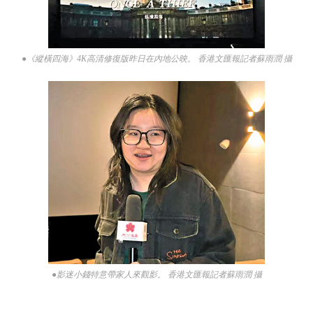
●《縱橫四海》4K高清修復版昨日在內地公映。 香港文匯報記者蘇雨潤 攝
●影迷小錢特意帶家人來觀影。 香港文匯報記者蘇雨潤 攝