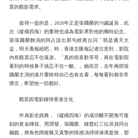
眾的觀影需求。
值得一提的是，2026年正是張國榮的70歲誕辰，此
次《縱橫四海》的重映也成為電影界對他的獨特紀念。
當張國榮飾演的阿占說出那句經典台詞「我是通天大
盜，明天看報紙吧」時，香港文匯報記者注意到，影院
內有觀眾忍不住落淚。「真的很喜歡哥哥，再在電影院
看到的時候鼻子就忍不住一酸。」她坦言，去年兩部張
國榮主演的港片重映時自己也有去看，每每看到都非常
懷念，希望他一切都好。
觀眾因電影鍾情香港文化
作為影史經典，《縱橫四海》的成功離不開無可復
刻的黃金陣容。周潤發、張國榮、鍾楚紅三位演員同台
飆戲，將角色間複雜又真摯的情感演繹得淋漓盡致，塑