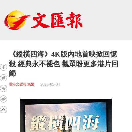
《縱橫四海》4K版內地首映掀回憶
殺 經典永不褪色 觀眾盼更多港片回
歸
2026-05-04
香港文匯報 娛樂