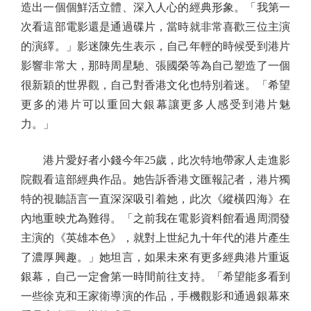
造出一個個鮮活立體、深入人心的經典形象。「我第一
次看這部電影還是通過碟片，當時就非常喜歡三位主演
的演繹。」影迷陳先生表示，自己年輕的時候受到港片
影響非常大，那時周星馳、張國榮等為自己塑造了一個
很新穎的世界觀，自己對香港文化也特別着迷。「希望
更多的港片可以重回大銀幕讓更多人感受到港片魅
力。」
港片愛好者小錢今年25歲，此次特地帶家人走進影
院觀看這部經典作品。她告訴香港文匯報記者，港片獨
特的視聽語言一直深深吸引着她，此次《縱橫四海》在
內地重映尤為難得。「之前我在電影資料館看過周潤發
主演的《英雄本色》，就對上世紀九十年代的港片產生
了濃厚興趣。」她坦言，如果未來有更多經典港片重返
銀幕，自己一定會第一時間前往支持。「希望能多看到
一些徐克和王家衛導演的作品，手機觀影和通過銀幕來