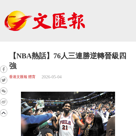
【NBA熱話】76人三連勝逆轉晉級四
強
2026-05-04
香港文匯報 體育