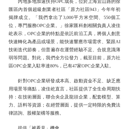
內地多地加速扶持OPC成長，位於上海宜山路的徐
匯區內首個超級創業者社區「原力社區943」今年年初
揭牌成立。「我們拿出了3,000平方米空間、550個工
位，專門服務OPC企業。」徐家匯科創相關負責人凌佳
屹表示，OPC企業的特點是依託前沿工具，將個人創意
快速轉化為產品或場景，能快速響應市場需求、緊跟AI
技術迭代節奏，但普遍存在運營經驗不足、合規意識薄
弱等問題。對此，我們全方位發力，截至目前，原力社
區OPC企業入駐率達80%，已有47家OPC企業入駐。
針對OPC企業研發成本高、啟動資金不足、缺乏應
用場景等痛點，凌佳屹直言，社區提供了全生命周期扶
持：在技術層面，聯合央企及龍頭企業，配套模型、算
力、語料等資源；在經營層面，提供一定時限的免費法
律諮詢、股權架構等服務。
提供「被看見」機會