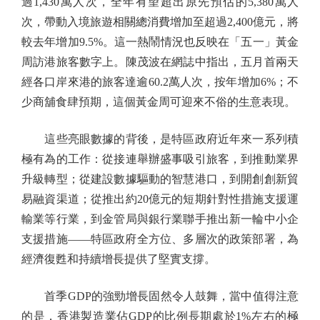
過1,430萬人次，全年有望超出原先預估的5,380萬人
次，帶動入境旅遊相關總消費增加至超過2,400億元，將
較去年增加9.5%。這一熱鬧情況也反映在「五一」黃金
周訪港旅客數字上。陳茂波在網誌中指出，五月首兩天
經各口岸來港的旅客達逾60.2萬人次，按年增加6%；不
少商舖食肆預期，這個黃金周可迎來不俗的生意表現。
這些亮眼數據的背後，是特區政府近年來一系列積
極有為的工作：從接連舉辦盛事吸引旅客，到推動業界
升級轉型；從建設數據驅動的智慧港口，到開創創新貿
易融資渠道；從推出約20億元的短期針對性措施支援運
輸業等行業，到金管局與銀行業聯手推出新一輪中小企
支援措施——特區政府全方位、多層次的政策部署，為
經濟復甦和持續增長提供了堅實支撐。
首季GDP的強勁增長固然令人鼓舞，當中值得注意
的是，香港製造業佔GDP的比例長期處於1%左右的極