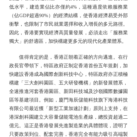
低水平，建造業佔比亦僅約4%，這種過度依賴服務業
（佔GDP超過90%）的經濟結構，使香港經濟易受外部
衝擊，也限制了市民就業選擇和收入增長的多元路徑。
因此，香港要實現經濟高質量發展，必須走出「服務業
獨大」的舒適區，加快構建更多元的現代化產業體系。
值得肯定的是，香港正朝着正確的方向邁進。在行
政長官帶領下，特區政府正制定香港首份五年規劃，加
快建設香港成為國際創新科技中心，特區政府亦正積極
構建「三大創科園區、五大研發機構」的新發展體系，
全速推進河套香港園區、新田科技城及沙嶺國際數據園
區等基建項目。例如，廈門海辰儲能科技旗下海港科技
有限公司最近獲「新型工業加速計劃」原則上支持，在
港深創科園建立大容量儲能電池生產線，總投資超過二
億元。這正是香港發展先進製造業的具體體現，證明了
只要政策到位、配套完善，香港完全有能力吸引高端製