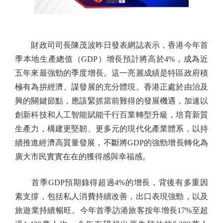
財政司司長陳茂波昨日發表網誌表示，香港今年首
季本地生產總值（GDP）增長預計將高於4%，成為近
五年來最強勁的季度增長。這一亮麗成績是特區政府積
極有為拚經濟、謀發展的充分體現。香港正處於由治及
興的關鍵節點，應該緊抓當前難得的發展機遇，加速以
創新科技和人工智能賦能千行百業轉型升級，培育新質
生產力，構建更堅韌、更多元的現代化產業體系，以持
續推進經濟高質量發展，不斷將GDP的強勁增長轉化為
廣大市民實實在在的獲得感與幸福感。
首季GDP預期錄得超過4%的增長，背後有多重因
素支撐，包括私人消費持續改善，出口表現強勁，以及
旅遊業持續暢旺。今年首季訪港旅客按年增長17%至超