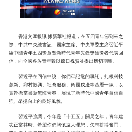
香港文匯報訊 據新華社報道，在五四青年節到來之
際，中共中央總書記、國家主席、中央軍委主席習近平
給中國青年五四獎章暨新時代青年先鋒獎獲獎者代表回
信，向全國各族青年致以節日祝賀並提出殷切期望。
習近平在回信中說，你們牢記黨的囑託，扎根科技
創新、鄉村振興、社會服務、衛國戍邊等基層一線，以
實幹擔當書寫無悔青春，展現了新時代中國青年自信自
強、昂揚向上的良好風貌。
習近平強調，今年是「十五五」開局之年，青年建
功正當其時。希望你們胸懷遠大理想，矢志拚搏奮鬥，