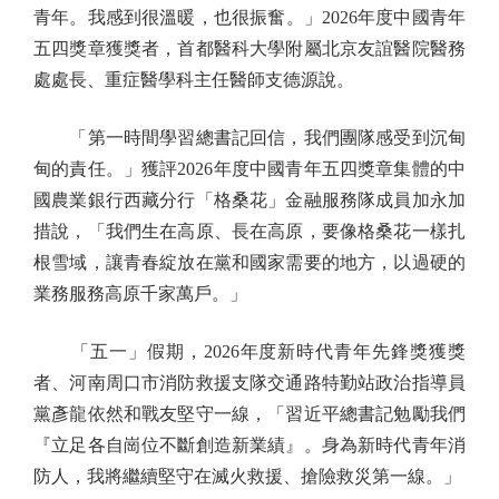
青年。我感到很溫暖，也很振奮。」2026年度中國青年
五四獎章獲獎者，首都醫科大學附屬北京友誼醫院醫務
處處長、重症醫學科主任醫師支德源說。
「第一時間學習總書記回信，我們團隊感受到沉甸
甸的責任。」獲評2026年度中國青年五四獎章集體的中
國農業銀行西藏分行「格桑花」金融服務隊成員加永加
措說，「我們生在高原、長在高原，要像格桑花一樣扎
根雪域，讓青春綻放在黨和國家需要的地方，以過硬的
業務服務高原千家萬戶。」
「五一」假期，2026年度新時代青年先鋒獎獲獎
者、河南周口市消防救援支隊交通路特勤站政治指導員
黨彥龍依然和戰友堅守一線，「習近平總書記勉勵我們
『立足各自崗位不斷創造新業績』。身為新時代青年消
防人，我將繼續堅守在滅火救援、搶險救災第一線。」