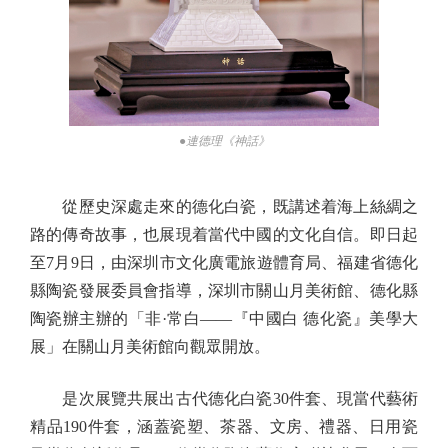
●連德理《神話》
從歷史深處走來的德化白瓷，既講述着海上絲綢之
路的傳奇故事，也展現着當代中國的文化自信。即日起
至7月9日，由深圳市文化廣電旅遊體育局、福建省德化
縣陶瓷發展委員會指導，深圳市關山月美術館、德化縣
陶瓷辦主辦的「非·常白——『中國白 德化瓷』美學大
展」在關山月美術館向觀眾開放。
是次展覽共展出古代德化白瓷30件套、現當代藝術
精品190件套，涵蓋瓷塑、茶器、文房、禮器、日用瓷