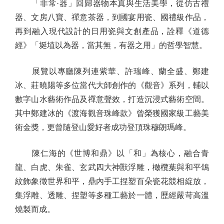
「非常·器」回歸器物本真與生活美學，從仿古禮
器、文房八寶、禪意茶器，到國宴用瓷、國禮級作品，
再到融入現代設計的日用瓷與文創產品，詮釋《道德
經》「埏埴以為器，當其無，有器之用」的哲學智慧。
展覽以專廳陳列連紫華、許瑞峰、蘭全盛、鄭建
冰、莊曉陽等多位當代大師創作的《觀音》系列，輔以
數字山水藝術作品及禪意聲效，打造沉浸式藝術空間。
其中鄭建冰的《渡海觀音珠峰款》曾榮獲國家級工藝美
術金獎，更曾隨登山愛好者成功登頂珠穆朗瑪峰。
陳仁海的《世博和鼎》以「和」為核心，融合青
龍、白虎、朱雀、玄武四大神獸浮雕，橄欖葉與和平鴿
紋飾象徵世界和平，鼎內手工捏塑百朵瓷花競相綻放，
集浮雕、透雕、捏塑等多種工藝於一體，歷經嚴苛高溫
燒製而成。