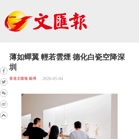
薄如蟬翼 輕若雲煙 德化白瓷空降深
圳
2026-05-04
香港文匯報 藝博