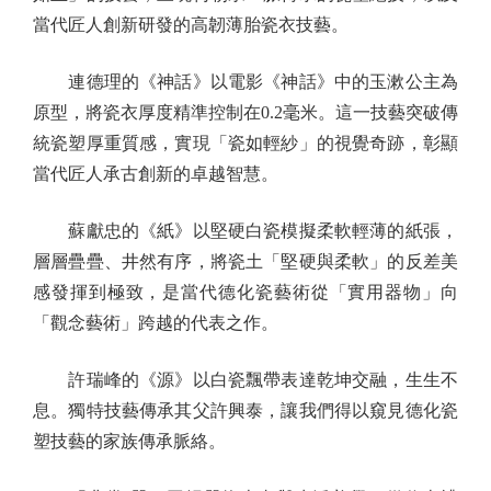
當代匠人創新研發的高韌薄胎瓷衣技藝。
連德理的《神話》以電影《神話》中的玉漱公主為
原型，將瓷衣厚度精準控制在0.2毫米。這一技藝突破傳
統瓷塑厚重質感，實現「瓷如輕紗」的視覺奇跡，彰顯
當代匠人承古創新的卓越智慧。
蘇獻忠的《紙》以堅硬白瓷模擬柔軟輕薄的紙張，
層層疊疊、井然有序，將瓷土「堅硬與柔軟」的反差美
感發揮到極致，是當代德化瓷藝術從「實用器物」向
「觀念藝術」跨越的代表之作。
許瑞峰的《源》以白瓷飄帶表達乾坤交融，生生不
息。獨特技藝傳承其父許興泰，讓我們得以窺見德化瓷
塑技藝的家族傳承脈絡。