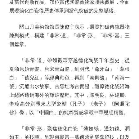
及當代創新作品。78位當代陶瓷藝術家聯袂參展，全面
展現德化白瓷從歷史傳承到當代突破的完整脈絡。
關山月美術館館長陳俊宇表示，展覽打破傳統器物
陳列模式，構建「非常·道」「非常·形」「非常·器」三
個篇章。
「非常·道」帶領觀眾穿越德化陶瓷千年歷史，從
夏商原始青瓷、唐宋青白瓷，到明代「象牙白」「葱根
白」「孩兒紅」等經典釉色，再到「泰興號」「南海一
號」沉船出水故事、古窯址考古實證，還原德化瓷沿海
上絲路遠銷海外的輝煌歷程。其中，陳明良、林建勝、
李璋高分別帶來大型瓷塑《孔子》《老子》《阿彌陀
佛》像，以「中國白」的純粹質感承載中華思想精髓。
「非常·形」聚焦德化白瓷「薄如紙、透如鏡、潤
如玉」的技藝，呈現何朝宗一脈傳承的瓷塑絕技，以及