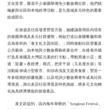
文化背景，聚居不少泰國華僑等少數族裔社群，他們積
極參與社區和本地經濟活動，是九龍城多元特色的重要
組成部分。
在旅遊及社區場景營造方面，她建議善用區內現有
的泰國華僑及多元社群優勢，例如打造以泰國餐廳和商
店為骨幹的「泰文化主題街區」；同時推動社區壁畫及
公共藝術，由本地與少數族裔藝術家合作，在後巷外牆
打造具泰國及大灣區元素的打卡點，帶動周邊小店；透
過「節慶＋夜經濟」模式，把宋干節（又名潑水節）等
活動延伸成小型夜市、街頭表演及主題美食夜，營造一
年多檔期的節慶氛圍；以及培訓少數族裔青年成為社區
導賞員，推出多語社區導賞及特色路線，將多元文化轉
化為具經濟價值的旅遊產品。
黃文莉提到，區內每年舉辦的「Songkran Festival」