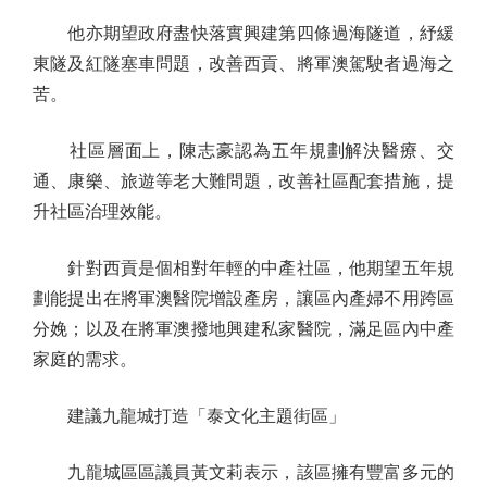
他亦期望政府盡快落實興建第四條過海隧道，紓緩
東隧及紅隧塞車問題，改善西貢、將軍澳駕駛者過海之
苦。
社區層面上，陳志豪認為五年規劃解決醫療、交
通、康樂、旅遊等老大難問題，改善社區配套措施，提
升社區治理效能。
針對西貢是個相對年輕的中產社區，他期望五年規
劃能提出在將軍澳醫院增設產房，讓區內產婦不用跨區
分娩；以及在將軍澳撥地興建私家醫院，滿足區內中產
家庭的需求。
建議九龍城打造「泰文化主題街區」
九龍城區區議員黃文莉表示，該區擁有豐富多元的