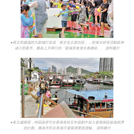
●黃文莉建議把九龍城打造成「泰文化主題街區」，把潑水節等活動延伸
成小型夜市。圖為上月舉行的「龍城美食潑水泰繽紛」。 資料圖片
●朱立威期望，特區政府可在香港首份五年規劃中加入發展南區旅遊經濟
的計劃。圖為市民在香港仔避風塘乘搭渡輪。 資料圖片