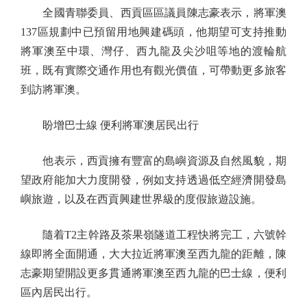
全國青聯委員、西貢區區議員陳志豪表示，將軍澳
137區規劃中已預留用地興建碼頭，他期望可支持推動
將軍澳至中環、灣仔、西九龍及尖沙咀等地的渡輪航
班，既有實際交通作用也有觀光價值，可帶動更多旅客
到訪將軍澳。
盼增巴士線 便利將軍澳居民出行
他表示，西貢擁有豐富的島嶼資源及自然風貌，期
望政府能加大力度開發，例如支持透過低空經濟開發島
嶼旅遊，以及在西貢興建世界級的度假旅遊設施。
隨着T2主幹路及茶果嶺隧道工程快將完工，六號幹
線即將全面開通，大大拉近將軍澳至西九龍的距離，陳
志豪期望開設更多貫通將軍澳至西九龍的巴士線，便利
區內居民出行。