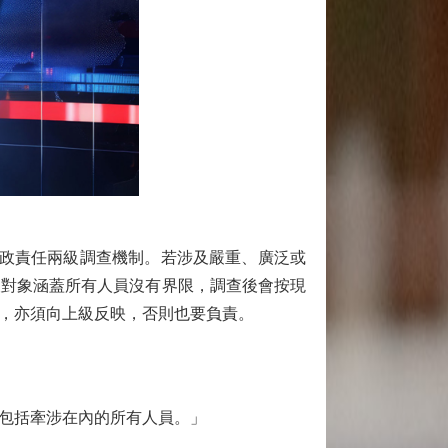
行政責任兩級調查機制。若涉及嚴重、廣泛或
查對象涵蓋所有人員沒有界限，調查後會按現
，亦須向上級反映，否則也要負責。
包括牽涉在內的所有人員。」