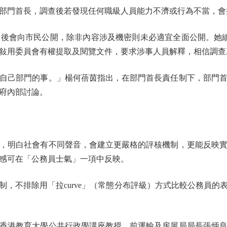
門首長，調查後若發現任何職級人員能力不濟或行為不當，會
會向市民公開，除非內容涉及機密則未必適宜全面公開。她續
敍用委員會有權提取及閱覽文件，要求涉事人員解釋，相信調查
己部門的事。」楊何蓓茵指出，在部門首長責任制下，部門首
府內部討論。
明白社會有不同聲音，會建立更嚴格的評核機制，更能反映實
感可在「公務員士氣」一項中反映。
不排除用「拉curve」（常態分布評級）方式比較公務員的
港教育大學公共行政學講座教授、前運輸及房屋局局長張炳良