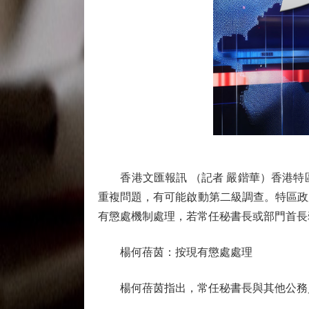
香港文匯報訊 （記者 嚴鍇華）香港特區
重複問題，有可能啟動第二級調查。特區政
有懲處機制處理，若常任秘書長或部門首長
楊何蓓茵：按現有懲處處理
楊何蓓茵指出，常任秘書長與其他公務員