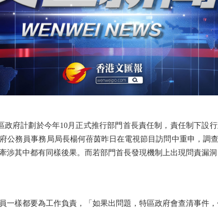
政府計劃於今年10月正式推行部門首長責任制，責任制下設
府公務員事務局局長楊何蓓茵昨日在電視節目訪問中重申，調
牽涉其中都有同樣後果。而若部門首長發現機制上出現問責漏洞
一樣都要為工作負責，「如果出問題，特區政府會查清事件，