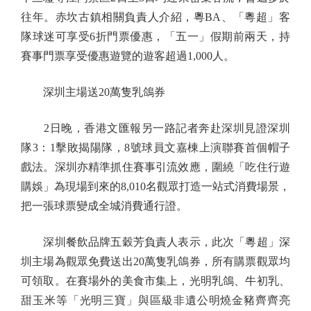
往年。赤坎古鎮相關負責人介紹，粵BA、「粵超」客
隊球迷可享受6折門票優惠，「五一」假期前兩天，持
賽事門票享受優惠遊覽的遊客超過1,000人。
深圳主場送20萬隻乳鴿券
2日晚，香港文匯報另一路記者奔赴深圳見證深圳
隊3：1擊敗揭陽隊，8號球員文嘉棟上演聯賽首個帽子
戲法。深圳亦精準抓住賽事引流效應，圍繞「吃住行遊
購娛」為現場到來的8,010名觀眾打造一站式消費場景，
把一張球票變成全城消費通行證。
深圳餐飲品牌五穀芳負責人表示，此次「粵超」深
圳主場為觀眾免費送出20萬隻乳鴿券，所有購票觀眾均
可領取。在賽場外的美食市集上，光明乳鴿、牛初乳、
甜玉米等「光明三寶」與區級非遺公明燒金豬齊齊亮