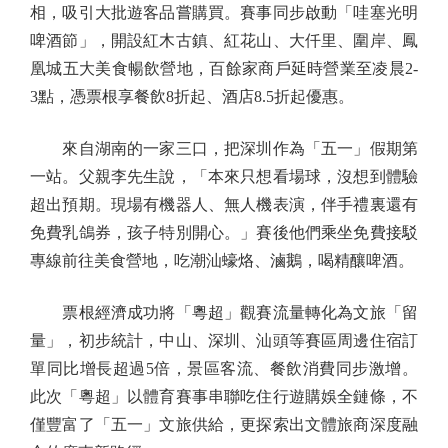
相，吸引大批遊客品嘗購買。賽事同步啟動「哇塞光明
啤酒節」，開設紅木古鎮、紅花山、大仟里、圍岸、鳳
凰城五大美食暢飲營地，百餘家商戶延時營業至凌晨2-
3點，憑票根享餐飲8折起、酒店8.5折起優惠。
來自湖南的一家三口，把深圳作為「五一」假期第
一站。父親李先生說，「本來只想看場球，沒想到體驗
超出預期。現場有機器人、無人機表演，伴手禮裏還有
免費乳鴿券，孩子特別開心。」賽後他們乘坐免費接駁
專線前往美食營地，吃潮汕蠔烙、滷鵝，喝精釀啤酒。
票根經濟成功將「粵超」觀賽流量轉化為文旅「留
量」，初步統計，中山、深圳、汕頭等賽區周邊住宿訂
單同比增長超過5倍，景區客流、餐飲消費同步激增。
此次「粵超」以體育賽事串聯吃住行遊購娛全鏈條，不
僅豐富了「五一」文旅供給，更探索出文體旅商深度融