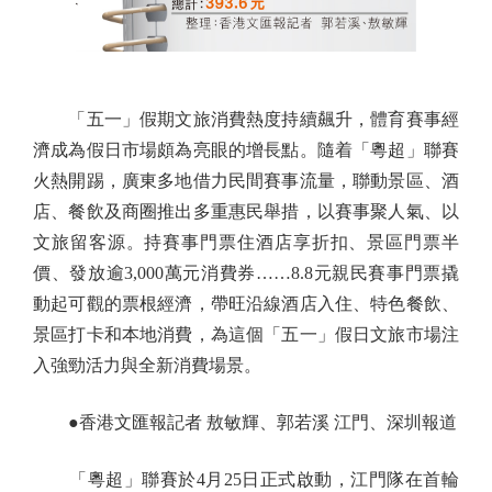
「五一」假期文旅消費熱度持續飆升，體育賽事經
濟成為假日市場頗為亮眼的增長點。隨着「粵超」聯賽
火熱開踢，廣東多地借力民間賽事流量，聯動景區、酒
店、餐飲及商圈推出多重惠民舉措，以賽事聚人氣、以
文旅留客源。持賽事門票住酒店享折扣、景區門票半
價、發放逾3,000萬元消費券……8.8元親民賽事門票撬
動起可觀的票根經濟，帶旺沿線酒店入住、特色餐飲、
景區打卡和本地消費，為這個「五一」假日文旅市場注
入強勁活力與全新消費場景。
●香港文匯報記者 敖敏輝、郭若溪 江門、深圳報道
「粵超」聯賽於4月25日正式啟動，江門隊在首輪