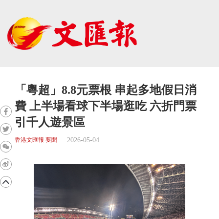
「粵超」8.8元票根 串起多地假日消
費 上半場看球下半場逛吃 六折門票
引千人遊景區
2026-05-04
香港文匯報 要聞