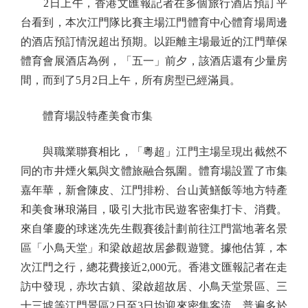
2日上午，香港文匯報記者在多個旅行酒店預訂平
台看到，本次江門隊比賽主場江門體育中心體育場周邊
的酒店預訂情況超出預期。以距離主場最近的江門華保
體育會展酒店為例，「五一」前夕，該酒店還有少量房
間，而到了5月2日上午，所有房型已經滿員。
體育場設特產美食市集
與職業聯賽相比，「粵超」江門主場呈現出截然不
同的市井煙火氣與文體旅融合氛圍。體育場設置了市集
嘉年華，新會陳皮、江門排粉、台山黃鱔飯等地方特產
和美食琳琅滿目，吸引大批市民遊客密集打卡、消費。
來自肇慶的球迷冼先生觀賽後計劃前往江門當地著名景
區「小鳥天堂」和梁啟超故居參觀遊覽。據他估算，本
次江門之行，總花費接近2,000元。香港文匯報記者在走
訪中發現，赤坎古鎮、梁啟超故居、小鳥天堂景區、三
十三墟等江門景區2日至3日均迎來密集客流，普遍多於