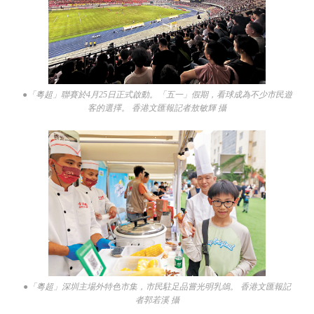
●「粵超」聯賽於4月25日正式啟動。「五一」假期，看球成為不少市民遊
客的選擇。 香港文匯報記者敖敏輝 攝
●「粵超」深圳主場外特色市集，市民駐足品嘗光明乳鴿。 香港文匯報記
者郭若溪 攝