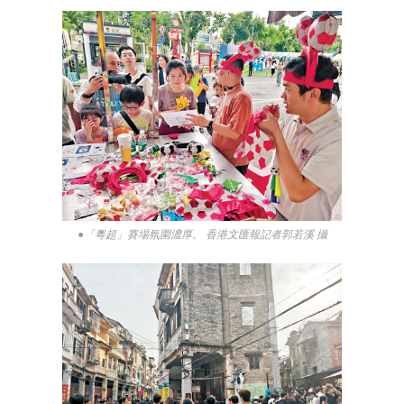
●「粵超」賽場氛圍濃厚。 香港文匯報記者郭若溪 攝