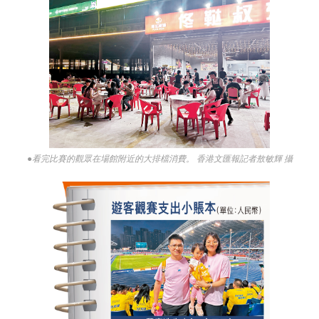
●看完比賽的觀眾在場館附近的大排檔消費。 香港文匯報記者敖敏輝 攝