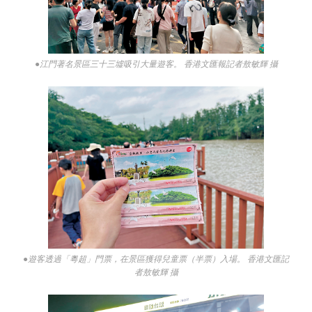
●江門著名景區三十三墟吸引大量遊客。 香港文匯報記者敖敏輝 攝
●遊客透過「粵超」門票，在景區獲得兒童票（半票）入場。 香港文匯記
者敖敏輝 攝