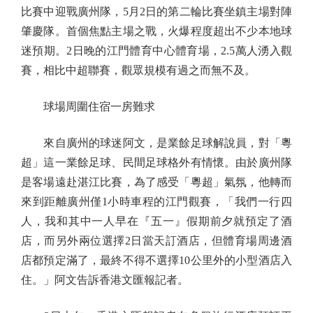
比賽中迎戰廣州隊，5月2日的第二輪比賽坐鎮主場對陣
肇慶隊。首個焦點主場之戰，火爆程度超出不少本地球
迷預期。2日晚的江門體育中心體育場，2.5萬人湧入觀
賽，相比中超聯賽，觀眾規模有過之而無不及。
球場周圍住宿一房難求
來自廣州的球迷阿文，是業餘足球解說員，對「粵
超」這一業餘足球、民間足球格外有情懷。由於廣州隊
是客場遠赴湛江比賽，為了感受「粵超」氣氛，他轉而
來到距離廣州僅1小時車程的江門觀賽，「我們一行四
人，我和其中一人早在『五一』假期前夕就預定了酒
店，而另外兩位選擇2日當天訂酒店，但體育場周邊酒
店都預定滿了，最終不得不選擇10公里外的小型酒店入
住。」阿文告訴香港文匯報記者。