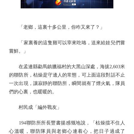
「老鄉，這裏十多公里，你咋又來了？」
「家裏養的這隻雞可以宰來吃咯，送來給娃兒們嘗
嘗鮮。」
在孟連縣勐馬鎮臘福村的大黑山深處，海拔2,603米
的聯防所，枯燥是守邊人的常態，可上面這段對話不止
一次出現，讓寂靜的聯防所，瞬間就有了煙火氣，隊員
們的心裏，也暖暖的。
村民成「編外戰友」
194聯防所所長豐書揚感慨地說，「枯燥擋不住人
心溫暖，聯防隊員與老鄉心連着心，把日子過成了