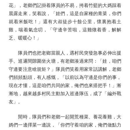
花」，老鄉們記掛着隊員的不易，挎着竹籃的大媽踩着
晨露走來，笑着說，「娃們，這是自家種的青菜，你們
就着米飯吃！」還有大叔徒步十餘公里，懷裏抱着土
雞，喘着氣念叨，「守邊辛苦啦，這雞燉着香，解解
乏、暖暖心！」
隊員們也把老鄉當親人，遇村民突發急事必伸出援
手。巡邏間隙圍坐火塘，有老鄉湊過來問：「娃，咱們
守邊要注意啥規矩？」隊員們笑着用家常話講解，老鄉
們頻頻點頭，有人感慨，「以前以為守邊是你們的事，
現在才懂，這是咱們共同的家，俺們也來搭把手！」漸
漸地，越來越多村民主動加入巡邊隊伍，成了「編外戰
友」。
閒時，隊員們和老鄉一起開荒種菜、養花養雞，大
媽們一邊擇菜一邊說，「你們守着咱的家，俺們做點力