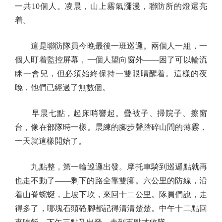
一共10個人。凌晨，山上霧氣瀰漫，聯防所的燈還亮
着。
這是聯防隊員今晚最後一班巡邏。兩個人一組，一
個人盯着監控屏幕，一個人望向窗外——困了可以輪流
眯一會兒，但必須始終保持一雙眼睛醒着。這樣的夜
晚，他們已經過了無數個。
早晨七點，起床哨響起。疊被子、掃院子、擦窗
台，像在部隊時一樣。晨練的腳步聲踏碎山間的薄霧，
一天就這樣開始了。
九點整，第一輪巡邏出發。摩托車騎到巡邏點就再
也走不動了——剩下的路全靠雙腳。六公里的防線，沿
着山脊蜿蜒，上坡下坎，來回十二公里。隊員們說，走
得多了，哪塊石頭硌腳都記得清清楚楚。中午十二點回