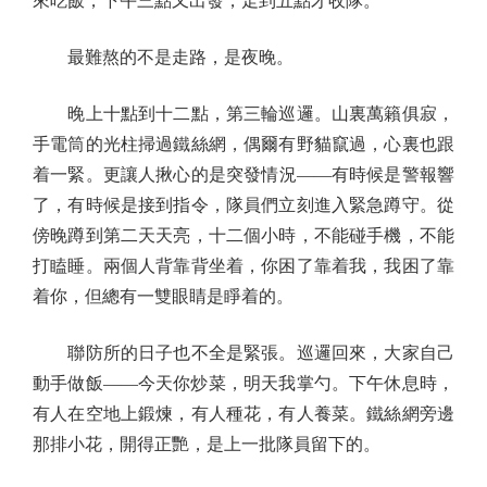
來吃飯，下午三點又出發，走到五點才收隊。
最難熬的不是走路，是夜晚。
晚上十點到十二點，第三輪巡邏。山裏萬籟俱寂，
手電筒的光柱掃過鐵絲網，偶爾有野貓竄過，心裏也跟
着一緊。更讓人揪心的是突發情況——有時候是警報響
了，有時候是接到指令，隊員們立刻進入緊急蹲守。從
傍晚蹲到第二天天亮，十二個小時，不能碰手機，不能
打瞌睡。兩個人背靠背坐着，你困了靠着我，我困了靠
着你，但總有一雙眼睛是睜着的。
聯防所的日子也不全是緊張。巡邏回來，大家自己
動手做飯——今天你炒菜，明天我掌勺。下午休息時，
有人在空地上鍛煉，有人種花，有人養菜。鐵絲網旁邊
那排小花，開得正艷，是上一批隊員留下的。