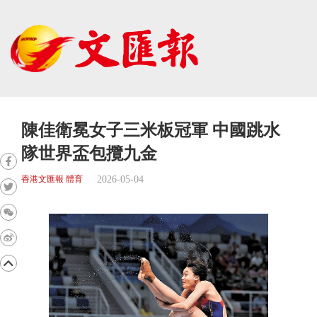
陳佳衛冕女子三米板冠軍 中國跳水
隊世界盃包攬九金
2026-05-04
香港文匯報 體育