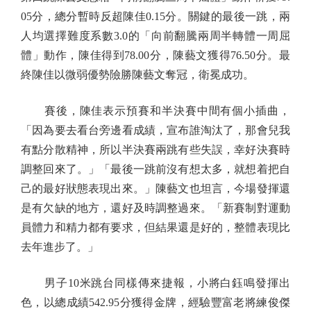
05分，總分暫時反超陳佳0.15分。關鍵的最後一跳，兩
人均選擇難度系數3.0的「向前翻騰兩周半轉體一周屈
體」動作，陳佳得到78.00分，陳藝文獲得76.50分。最
終陳佳以微弱優勢險勝陳藝文奪冠，衛冕成功。
賽後，陳佳表示預賽和半決賽中間有個小插曲，
「因為要去看台旁邊看成績，宣布誰淘汰了，那會兒我
有點分散精神，所以半決賽兩跳有些失誤，幸好決賽時
調整回來了。」「最後一跳前沒有想太多，就想着把自
己的最好狀態表現出來。」陳藝文也坦言，今場發揮還
是有欠缺的地方，還好及時調整過來。「新賽制對運動
員體力和精力都有要求，但結果還是好的，整體表現比
去年進步了。」
男子10米跳台同樣傳來捷報，小將白鈺鳴發揮出
色，以總成績542.95分獲得金牌，經驗豐富老將練俊傑