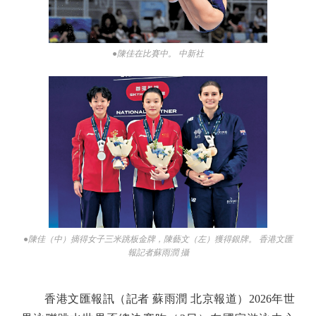
●陳佳在比賽中。 中新社
●陳佳（中）摘得女子三米跳板金牌，陳藝文（左）獲得銀牌。 香港文匯
報記者蘇雨潤 攝
香港文匯報訊（記者 蘇雨潤 北京報道）2026年世