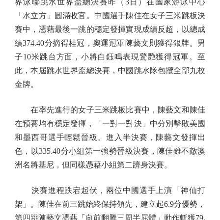
界泳聯跳水世界盃總決賽昨（3日）在國家游泳中心
「水立方」圓滿收官。中國選手陳佳在女子三米跳板決
賽中，憑藉最後一跳的穩定發揮實現成績反超，以總成
績374.40分摘得桂冠，奧運冠軍陳藝文則獲得銀牌。男
子10米跳台方面，小將白鈺鳴表現驚艷獲得冠軍。至
此，本屆跳水世界盃總決賽，中國跳水隊包攬全部九枚
金牌。
在率先進行的女子三米跳板比賽中，陳藝文和陳佳
在預賽均有穩定發揮，「一對一對決」中分別擊敗美國
和墨西哥選手輕鬆晉級。進入半決賽，陳藝文發揮出
色，以335.40分小組第一強勢晉級決賽，陳佳雖不敵澳
洲名將基尼，但同樣憑藉小組第二躋身決賽。
決賽進程跌宕起伏，兩位中國選手上演「神仙打
架」。陳佳在前三跳始終保持領先，建立起6.9分優勢，
第四跳陳藝文憑藉「向前翻騰三周半屈體」動作斬獲79.