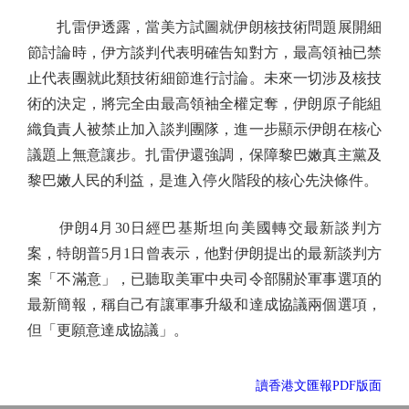
扎雷伊透露，當美方試圖就伊朗核技術問題展開細
節討論時，伊方談判代表明確告知對方，最高領袖已禁
止代表團就此類技術細節進行討論。未來一切涉及核技
術的決定，將完全由最高領袖全權定奪，伊朗原子能組
織負責人被禁止加入談判團隊，進一步顯示伊朗在核心
議題上無意讓步。扎雷伊還強調，保障黎巴嫩真主黨及
黎巴嫩人民的利益，是進入停火階段的核心先決條件。
伊朗4月30日經巴基斯坦向美國轉交最新談判方
案，特朗普5月1日曾表示，他對伊朗提出的最新談判方
案「不滿意」，已聽取美軍中央司令部關於軍事選項的
最新簡報，稱自己有讓軍事升級和達成協議兩個選項，
但「更願意達成協議」。
讀香港文匯報PDF版面