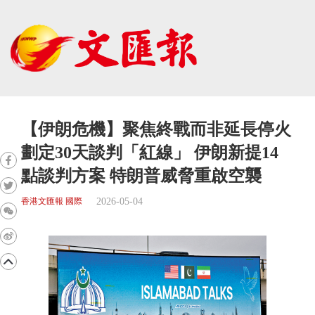
【伊朗危機】聚焦終戰而非延長停火
劃定30天談判「紅線」 伊朗新提14
點談判方案 特朗普威脅重啟空襲
2026-05-04
香港文匯報 國際