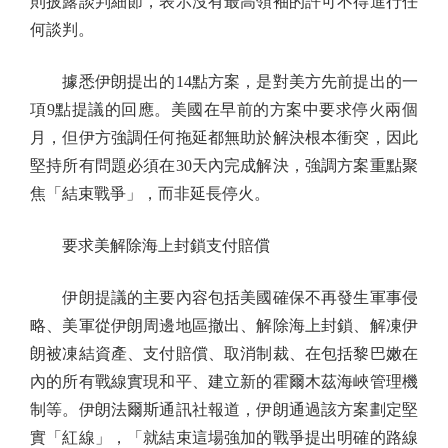
則披露談判細節，表示沒有最高領袖的許可不得進行任
何談判。
據悉伊朗提出的14點方案，是對美方先前提出的一
項9點提議的回應。美國在早前的方案中要求停火兩個
月，但伊方強調任何拖延都無助於解決根本衝突，因此
堅持所有問題必須在30天內完成解決，強調方案重點聚
焦「結束戰爭」，而非延長停火。
要求美解除海上封鎖支付賠償
伊朗提議的主要內容包括美國確保不再發生軍事侵
略、美軍從伊朗周邊地區撤出、解除海上封鎖、解凍伊
朗被凍結資產、支付賠償、取消制裁、在包括黎巴嫩在
內的所有戰線實現和平、建立新的霍爾木茲海峽管理機
制等。伊朗法爾斯通訊社報道，伊朗通過該方案劃定堅
實「紅線」，「就結束這場強加的戰爭提出明確的路線