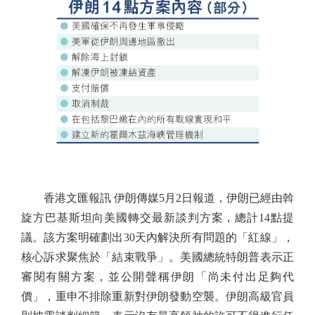
香港文匯報訊 伊朗傳媒5月2日報道，伊朗已經由斡
旋方巴基斯坦向美國轉交最新談判方案，總計14點提
議。該方案明確劃出30天內解決所有問題的「紅線」，
核心訴求聚焦於「結束戰爭」。美國總統特朗普表示正
審閱有關方案，並公開聲稱伊朗「尚未付出足夠代
價」，重申不排除重新對伊朗發動空襲。伊朗高級官員