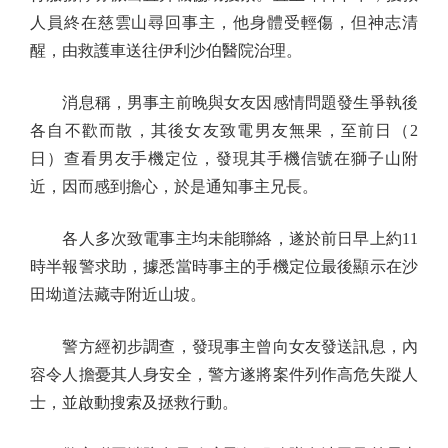
人員終在慈雲山尋回事主，他身體受輕傷，但神志清
醒，由救護車送往伊利沙伯醫院治理。
消息稱，男事主前晚與女友因感情問題發生爭執後
各自不歡而散，其後女友致電男友無果，至前日（2
日）查看男友手機定位，發現其手機信號在獅子山附
近，因而感到擔心，於是通知事主兄長。
各人多次致電事主均未能聯絡，遂於前日早上約11
時半報警求助，據悉當時事主的手機定位最後顯示在沙
田坳道法藏寺附近山坡。
警方經初步調查，發現事主曾向女友發送訊息，內
容令人擔憂其人身安全，警方遂將案件列作高危失蹤人
士，並啟動搜索及拯救行動。