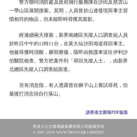
警方聯同消防處及政府飛行服務隊在沙田及慈雲山
一帶山區展開搜索。其間，人員曾於山邊發現與事主習
慣相符的物品，但未能即時尋獲其蹤影。
經連續兩天搜索，新界南總區失蹤人口調查組人員
於昨日中午約12時11分，在黃大仙沙田坳道尋回事主。
他被尋獲時清醒，腳部擦傷，隨即由救護車送往伊利沙
伯醫院檢查。警方把案件列「尋回失蹤人士」，由新界
北總區失蹤人口調查組跟進。
另有消息指，有人透露曾在獅子山上嘗試尋死，但
最後打消念頭自行落山。
讀香港文匯報PDF版面
香港大公文匯傳媒集團有限公司版權所有
© 1997-2026 WWW.TKWW.HK LIMITED.