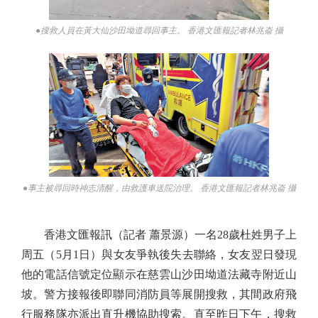
●搜救人員在黃大仙沙田坳道尋回事主。 香港文匯報記者林兆崙 攝
●事主被尋回時神志清醒，由救護車送院治理。 香港文匯報記者林兆崙 攝
香港文匯報訊（記者 蕭景源）一名28歲杜姓男子上
周五（5月1日）與女友爭執後失去聯絡，女友翌日發現
他的電話信號定位顯示在慈雲山沙田坳道法藏寺附近山
坡。警方接報後即聯同消防員等展開搜救，其間政府飛
行服務隊亦派出直升機協助搜索。直至昨日下午，搜救