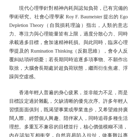
現代心理學針對精神內耗與認知負荷，已有完備的
學術研究。社會心理學家 Roy F. Baumeister 提出的 Ego
Depletion Theory（自我損耗理論）指出，人類的意志
力、專注力與心理能量皆有上限，過度分散心力、同時
承載過多目標，會加速精神耗損。與此同時，臨床心理
學提及的 Rumination Thinking（反芻思維），會令人反
覆糾結瑣碎煩憂；若長期同時追逐多項事物、不願作出
取捨，大腦會長期處於超負荷狀態，繼而衍生焦慮、浮
躁與空虛感。
香港年輕人普遍的身心疲累，並非能力不足，而是
目標設定過於雜亂，欠缺清晰的優先次序。許多年輕人
習慣面面俱到，既渴望事業或學業進步，又希望維持廣
闊人際、經營個人興趣、陪伴家人，同時追尋多種生活
理想。多重互不兼容的目標並行，核心價值模糊不清，
內在認知互相衝突，自然容易陷入拉扯，做事難以專