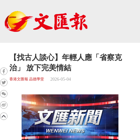
【找古人談心】年輕人應「省察克
治」 放下完美情結
2026-05-04
香港文匯報 品德學堂