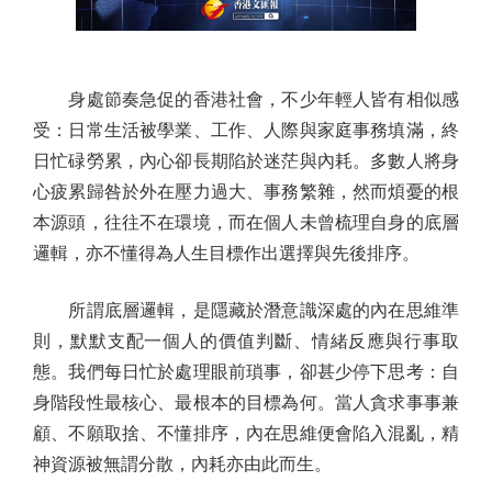
身處節奏急促的香港社會，不少年輕人皆有相似感
受：日常生活被學業、工作、人際與家庭事務填滿，終
日忙碌勞累，內心卻長期陷於迷茫與內耗。多數人將身
心疲累歸咎於外在壓力過大、事務繁雜，然而煩憂的根
本源頭，往往不在環境，而在個人未曾梳理自身的底層
邏輯，亦不懂得為人生目標作出選擇與先後排序。
所謂底層邏輯，是隱藏於潛意識深處的內在思維準
則，默默支配一個人的價值判斷、情緒反應與行事取
態。我們每日忙於處理眼前瑣事，卻甚少停下思考：自
身階段性最核心、最根本的目標為何。當人貪求事事兼
顧、不願取捨、不懂排序，內在思維便會陷入混亂，精
神資源被無謂分散，內耗亦由此而生。