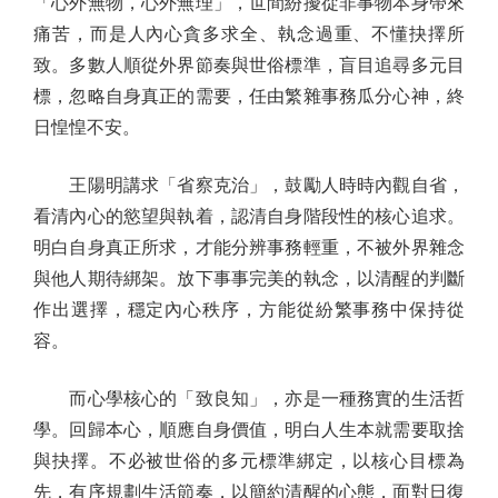
「心外無物，心外無理」，世間紛擾從非事物本身帶來
痛苦，而是人內心貪多求全、執念過重、不懂抉擇所
致。多數人順從外界節奏與世俗標準，盲目追尋多元目
標，忽略自身真正的需要，任由繁雜事務瓜分心神，終
日惶惶不安。
王陽明講求「省察克治」，鼓勵人時時內觀自省，
看清內心的慾望與執着，認清自身階段性的核心追求。
明白自身真正所求，才能分辨事務輕重，不被外界雜念
與他人期待綁架。放下事事完美的執念，以清醒的判斷
作出選擇，穩定內心秩序，方能從紛繁事務中保持從
容。
而心學核心的「致良知」，亦是一種務實的生活哲
學。回歸本心，順應自身價值，明白人生本就需要取捨
與抉擇。不必被世俗的多元標準綁定，以核心目標為
先，有序規劃生活節奏，以簡約清醒的心態，面對日復