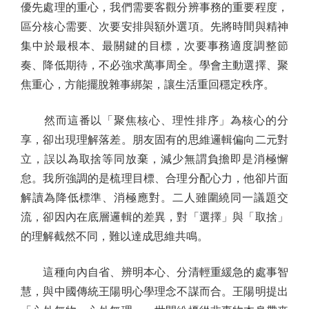
優先處理的重心，我們需要客觀分辨事務的重要程度，
區分核心需要、次要安排與額外選項。先將時間與精神
集中於最根本、最關鍵的目標，次要事務適度調整節
奏、降低期待，不必強求萬事周全。學會主動選擇、聚
焦重心，方能擺脫雜事綁架，讓生活重回穩定秩序。
然而這番以「聚焦核心、理性排序」為核心的分
享，卻出現理解落差。朋友固有的思維邏輯偏向二元對
立，誤以為取捨等同放棄，減少無謂負擔即是消極懈
怠。我所強調的是梳理目標、合理分配心力，他卻片面
解讀為降低標準、消極應對。二人雖圍繞同一議題交
流，卻因內在底層邏輯的差異，對「選擇」與「取捨」
的理解截然不同，難以達成思維共鳴。
這種向內自省、辨明本心、分清輕重緩急的處事智
慧，與中國傳統王陽明心學理念不謀而合。王陽明提出