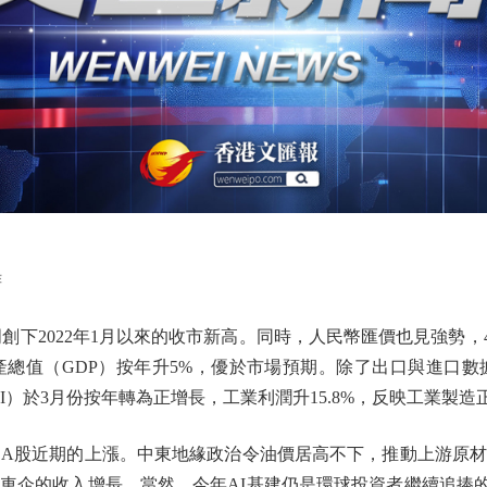
馡
下2022年1月以來的收市新高。同時，人民幣匯價也見強勢，4
總值（GDP）按年升5%，優於市場預期。除了出口與進口
I）於3月份按年轉為正增長，工業利潤升15.8%，反映工業製
A股近期的上漲。中東地緣政治令油價居高不下，推動上游原材
車企的收入增長。當然，今年AI基建仍是環球投資者繼續追捧