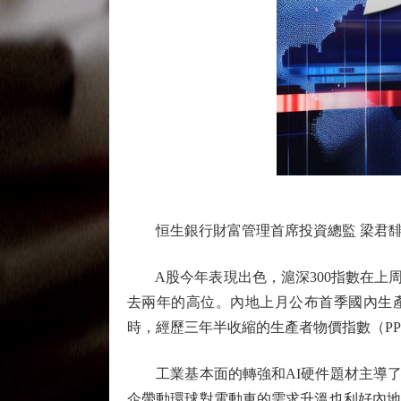
恒生銀行財富管理首席投資總監 梁君
A股今年表現出色，滬深300指數在上周創
去兩年的高位。內地上月公布首季國內生產
時，經歷三年半收縮的生產者物價指數（PP
工業基本面的轉強和AI硬件題材主導了
企帶動環球對電動車的需求升溫也利好內地