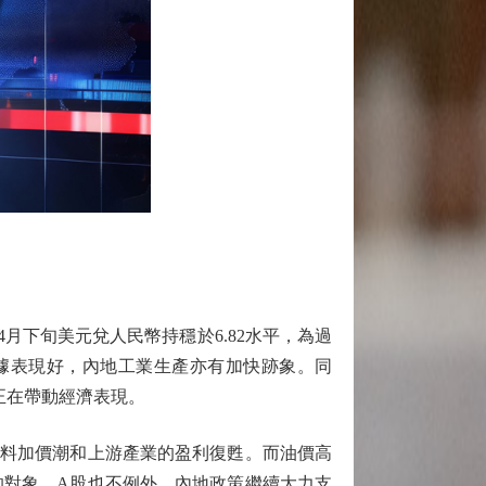
月下旬美元兌人民幣持穩於6.82水平，為過
數據表現好，內地工業生產亦有加快跡象。同
造正在帶動經濟表現。
料加價潮和上游產業的盈利復甦。而油價高
的對象，A股也不例外。內地政策繼續大力支