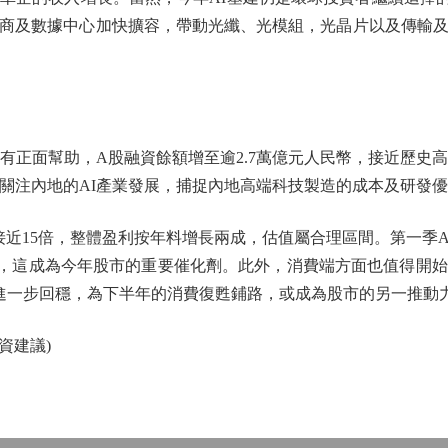
商及數據中心加快擴容，帶動光纖、光模組，光晶片以及傳輸
正面幫助，A股融資餘額增至逾2.7萬億元人民幣，接近歷史高
應關注內地的AI產業發展，捕捉內地高端科技製造的成本及研發
率接近15倍，整體盈利按年料增長兩成，估值屬合理區間。第一季
，這成為今年股市的重要催化劑。此外，消費端方面也值得開
或進一步回穩，為下半年的消費復甦鋪路，或成為股市的另一推動
建議)