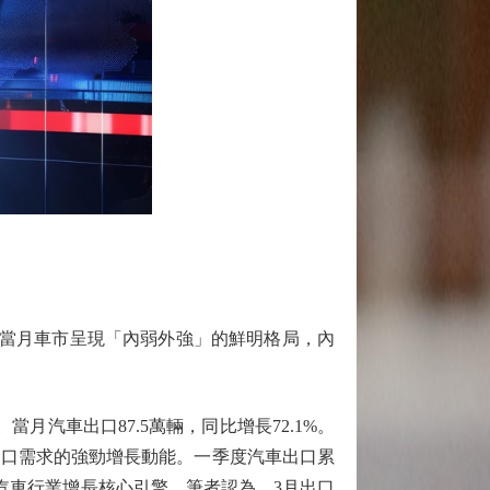
。當月車市呈現「內弱外強」的鮮明格局，內
車出口87.5萬輛，同比增長72.1%。
映了出口需求的強勁增長動能。一季度汽車出口累
的中國汽車行業增長核心引擎。筆者認為，3月出口