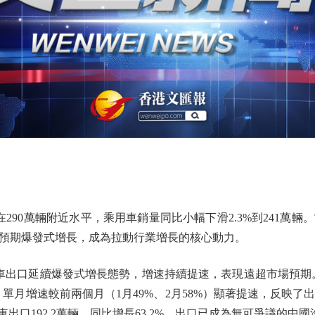
90萬輛附近水平，乘用車銷量同比小幅下滑2.3%到241萬輛
預期爆發式增長，成為拉動行業增長的核心動力。
口延續爆發式增長態勢，增速持續提速，表現遠超市場預期。當月汽
5%，單月增速較前兩個月（1月49%、2月58%）顯著提速，反
乘用車出口192.2萬輛，同比增長63.2%，出口已成為無可爭議