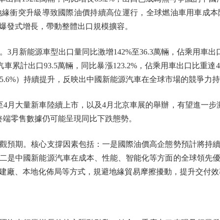
地緣衝突升級導致國際油價持續高位運行，全球燃油車用車成本
爆發式增長，帶動整體出口規模擴容。
新能源車型出口量同比激增142%至36.3萬輛，佔乘用車出口
汽車累計出口93.5萬輛，同比暴漲123.2%，佔乘用車出口比重
四季度（45.6%）持續提升，反映出中國新能源汽車在全球市場的競
月大量新車陸續上市，以及4月北京車展的舉辦，有望進一步
終端零售數據仍可能呈現同比下跌態勢。
預期。核心支撐因素包括：一是國際油價高企態勢預計將持續
二是中國新能源汽車在成本、性能、智能化等方面的全球領先
建廠、本地化佈局等方式，規避地緣貿易摩擦擾動，提升交付效