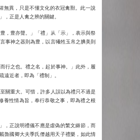
猩無異，只是不懂文化的衣冠禽獸。此一說
」，正是人禽之辨的關鍵。
豊，豊亦聲。」「禮」从「示」，表示與祭
以言事神之器則為豊，以言犧牲玉帛之腆美則
而行之也。禮之名，起於事神。」此外，履
疏遠近者，即為「禮制」。
至關重大。可惜，許多人誤以為禮只不過是
修養性情為旨，奉行恭敬之事，即為禮之根
」，正說明禮儀不應是虛偽的繁文縟節，而
》載魯國卿大夫季氏僭越用天子禮樂，如此情