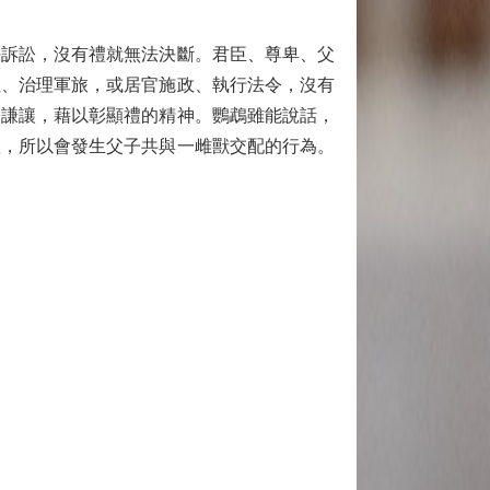
訴訟，沒有禮就無法決斷。君臣、尊卑、父
位、治理軍旅，或居官施政、執行法令，沒有
人謙讓，藉以彰顯禮的精神。鸚鵡雖能說話，
禮，所以會發生父子共與一雌獸交配的行為。