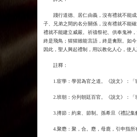
踐行道德、居仁由義，沒有禮就不能成就
子、兄弟之間的名分關係，沒有禮就不能確
禮就不能建立威嚴。祈禱祭祀、供奉鬼神，
終是飛鳥；猩猩雖能言語，終是禽獸。如今
因此，聖人興起禮制，用以教化人心，使人
註釋：
1.宦學：學習為官之道。《說文》：「
2.班朝：分列朝廷百官。《說文》：「
3.撙節：約束、節制。孫希旦《禮記集
4.聚麀：聚，合。麀，母鹿，引申指所有