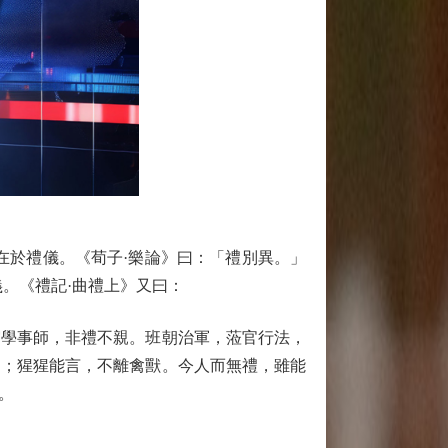
於禮儀。《荀子·樂論》曰：「禮別異。」
。《禮記·曲禮上》又曰：
學事師，非禮不親。班朝治軍，蒞官行法，
鳥；猩猩能言，不離禽獸。今人而無禮，雖能
。