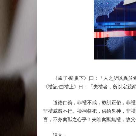
《孟子·離婁下》曰：「人之所以異於禽
《禮記·曲禮上》曰：「夫禮者，所以定親
道德仁義，非禮不成，教訓正俗，非禮不
非禮威嚴不行。禱祠祭祀，供給鬼神，非禮
言，不亦禽獸之心乎！夫唯禽獸無禮，故父
譯文：