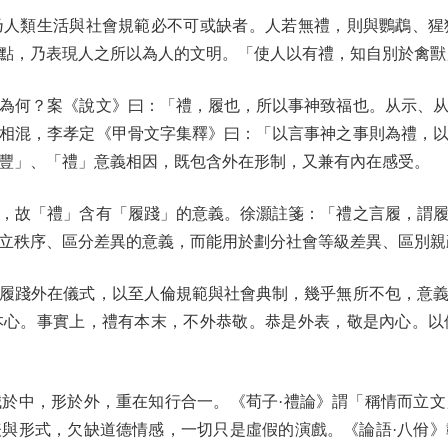
類生活與社會規範必不可或缺者。人若無禮，則與鸚鵡、猩
點，乃表現人之所以為人的文明。「使人以有禮，知自別於禽獸
何？案《說文》曰：「禮，履也，所以事神致福也。从示、从
相混，李孝定《甲骨文字集釋》曰：「以言事神之事則為禮，
豐」、「禮」意義相因，既包含外在形制，又兼有內在感受。
故「禮」含有「履踐」的意義。徐灝註箋：「禮之言履，謂履
立秩序、區分差異的意義，而能用於劃分社會等級差異、區別親
踐外在儀式，以至人倫規範與社會典制，幾乎無所不包，意義
本心。事實上，禮有本末，不外恭敬。恭是外表，敬是內心。以
中，形於外，重在知行合一。《荀子·禮論》謂「稱情而立文
與形式，欠缺道德情感，一切只是虛假的演戲。《論語·八佾