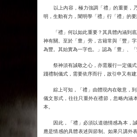
以上內容，極力強調「禮」的重要，乃人
明，生動有力，闡明學「禮」行「禮」的要
「禮」何以如此重要？其具體內涵到底為
神有關。至於「豊」旁，古籍常與「豐」字
為豐。其始實為一字也。」認為「豊」、「
祭神須有誠敬之心，亦需履行一定儀式，
踐禮制儀式，需要依序而行，故引申又有建
綜上可知，「禮」由體現內在敬意，到履
儀文形式，往往只重外在禮節，忽略內涵
本。
因此，「禮」必須以道德情感為本，誠於
應是情感的具體表述與節制。如果只講外表