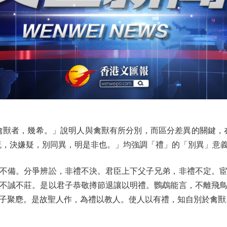
獸者，幾希。」說明人與禽獸有所分別，而區分差異的關鍵，在
疏，決嫌疑，別同異，明是非也。」均強調「禮」的「別異」意義
備。分爭辨訟，非禮不決。君臣上下父子兄弟，非禮不定。宦
不誠不莊。是以君子恭敬撙節退讓以明禮。鸚鵡能言，不離飛
子聚麀。是故聖人作，為禮以教人。使人以有禮，知自別於禽獸