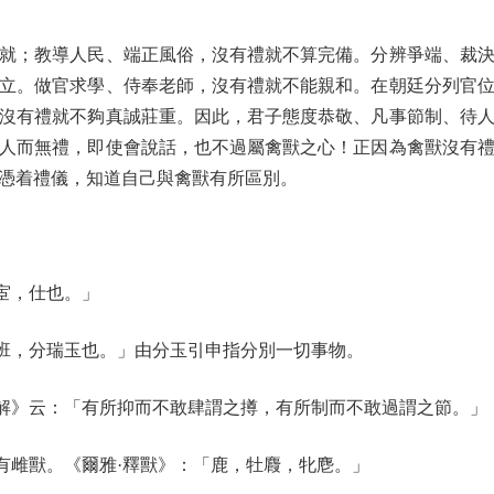
；教導人民、端正風俗，沒有禮就不算完備。分辨爭端、裁決
立。做官求學、侍奉老師，沒有禮就不能親和。在朝廷分列官
沒有禮就不夠真誠莊重。因此，君子態度恭敬、凡事節制、待
人而無禮，即使會說話，也不過屬禽獸之心！正因為禽獸沒有
憑着禮儀，知道自己與禽獸有所區別。
宦，仕也。」
班，分瑞玉也。」由分玉引申指分別一切事物。
解》云：「有所抑而不敢肆謂之撙，有所制而不敢過謂之節。」
雌獸。《爾雅·釋獸》：「鹿，牡麚，牝麀。」