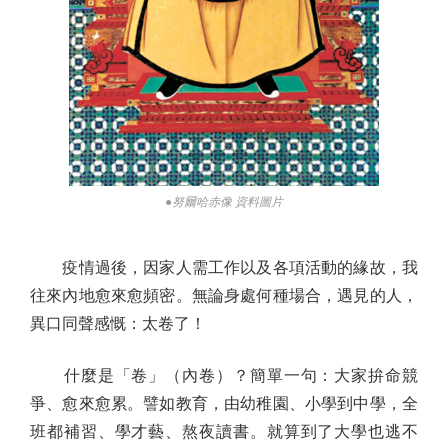
●努爾哈赤像 資料圖片
疫情過後，因家人需工作以及各項活動的緣故，我
往來內地愈來愈頻密。無論身處何種場合，遇見的人，
異口同聲感慨：太卷了！
什麼是「卷」（內卷）？簡單一句：大家拚命競
爭、愈來愈累。譬如教育，由幼稚園、小學到中學，全
班都補習、學才藝、熬夜讀書。就算到了大學也逃不