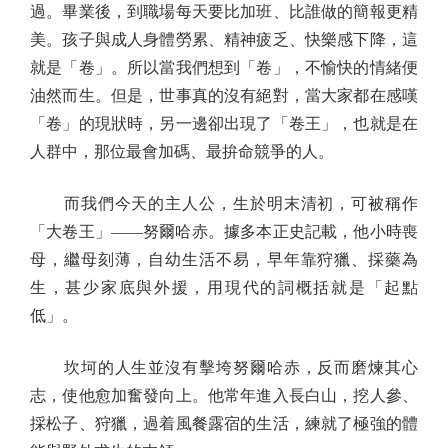
過。畢業後，到職場每天要比加班、比誰做的簡報更精
美。孩子與成人身體勞累、精神疲乏、快樂感下降，這
就是「卷」。所以當我們想到「卷」，不愉快的情緒便
油然而生。但是，世事真的沒有絕對，當大家都在感嘆
「卷」的現狀時，另一邊卻出現了「卷王」，也就是在
人群中，那位最會加碼、最拚命競爭的人。
而我們今天的主人公，生於明末清初，可被稱作
「大卷王」——努爾哈赤。據多本正史記載，他小時喪
母，繼母刻薄，自幼生活不易，早年靠狩獵、採藥為
生，甚少家底與外援，用現代的詞概括就是「起點
低」。
坎坷的人生並沒有擊垮努爾哈赤，反而磨煉其心
志，使他愈加奮發向上。他常年進入長白山，挖人參、
採松子、狩獵，過着風餐露宿的生活，練就了極強的體