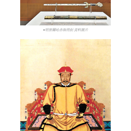
●明努爾哈赤御用劍 資料圖片