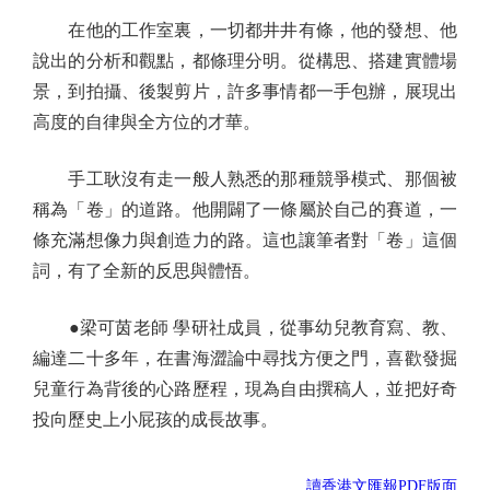
在他的工作室裏，一切都井井有條，他的發想、他
說出的分析和觀點，都條理分明。從構思、搭建實體場
景，到拍攝、後製剪片，許多事情都一手包辦，展現出
高度的自律與全方位的才華。
手工耿沒有走一般人熟悉的那種競爭模式、那個被
稱為「卷」的道路。他開闢了一條屬於自己的賽道，一
條充滿想像力與創造力的路。這也讓筆者對「卷」這個
詞，有了全新的反思與體悟。
●梁可茵老師 學研社成員，從事幼兒教育寫、教、
編達二十多年，在書海澀論中尋找方便之門，喜歡發掘
兒童行為背後的心路歷程，現為自由撰稿人，並把好奇
投向歷史上小屁孩的成長故事。
讀香港文匯報PDF版面