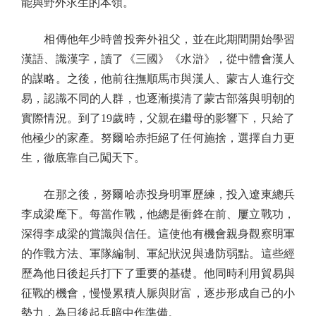
能與野外求生的本領。
相傳他年少時曾投奔外祖父，並在此期間開始學習
漢語、識漢字，讀了《三國》《水滸》，從中體會漢人
的謀略。之後，他前往撫順馬市與漢人、蒙古人進行交
易，認識不同的人群，也逐漸摸清了蒙古部落與明朝的
實際情況。到了19歲時，父親在繼母的影響下，只給了
他極少的家產。努爾哈赤拒絕了任何施捨，選擇自力更
生，徹底靠自己闖天下。
在那之後，努爾哈赤投身明軍歷練，投入遼東總兵
李成梁麾下。每當作戰，他總是衝鋒在前、屢立戰功，
深得李成梁的賞識與信任。這使他有機會親身觀察明軍
的作戰方法、軍隊編制、軍紀狀況與邊防弱點。這些經
歷為他日後起兵打下了重要的基礎。他同時利用貿易與
征戰的機會，慢慢累積人脈與財富，逐步形成自己的小
勢力，為日後起兵暗中作準備。