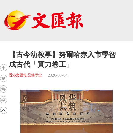
【古今幼教事】努爾哈赤入市學智
成古代「實力卷王」
2026-05-04
香港文匯報 品德學堂