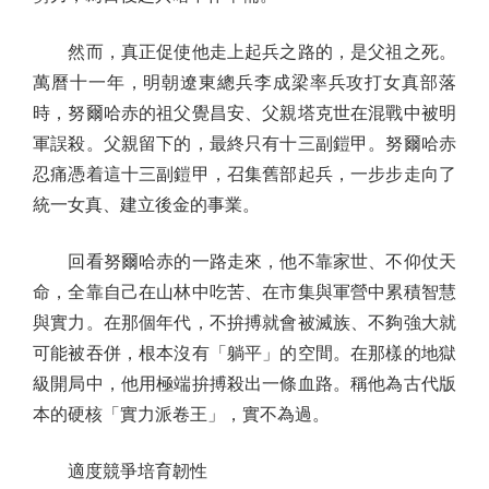
然而，真正促使他走上起兵之路的，是父祖之死。
萬曆十一年，明朝遼東總兵李成梁率兵攻打女真部落
時，努爾哈赤的祖父覺昌安、父親塔克世在混戰中被明
軍誤殺。父親留下的，最終只有十三副鎧甲。努爾哈赤
忍痛憑着這十三副鎧甲，召集舊部起兵，一步步走向了
統一女真、建立後金的事業。
回看努爾哈赤的一路走來，他不靠家世、不仰仗天
命，全靠自己在山林中吃苦、在市集與軍營中累積智慧
與實力。在那個年代，不拚搏就會被滅族、不夠強大就
可能被吞併，根本沒有「躺平」的空間。在那樣的地獄
級開局中，他用極端拚搏殺出一條血路。稱他為古代版
本的硬核「實力派卷王」，實不為過。
適度競爭培育韌性