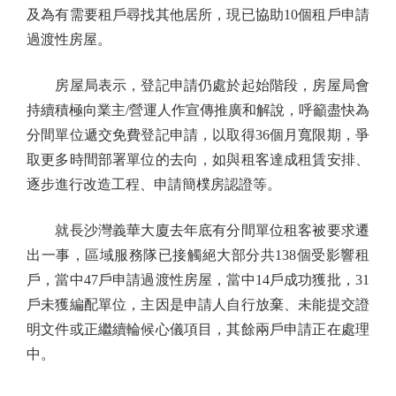
及為有需要租戶尋找其他居所，現已協助10個租戶申請
過渡性房屋。
房屋局表示，登記申請仍處於起始階段，房屋局會
持續積極向業主/營運人作宣傳推廣和解說，呼籲盡快為
分間單位遞交免費登記申請，以取得36個月寬限期，爭
取更多時間部署單位的去向，如與租客達成租賃安排、
逐步進行改造工程、申請簡樸房認證等。
就長沙灣義華大廈去年底有分間單位租客被要求遷
出一事，區域服務隊已接觸絕大部分共138個受影響租
戶，當中47戶申請過渡性房屋，當中14戶成功獲批，31
戶未獲編配單位，主因是申請人自行放棄、未能提交證
明文件或正繼續輪候心儀項目，其餘兩戶申請正在處理
中。