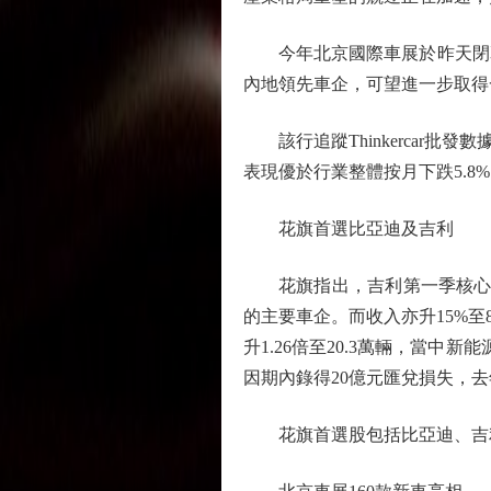
今年北京國際車展於昨天閉幕
內地領先車企，可望進一步取得
該行追蹤Thinkercar批發
表現優於行業整體按月下跌5.8
花旗首選比亞迪及吉利
花旗指出，吉利第一季核心溢利
的主要車企。而收入亦升15%至
升1.26倍至20.3萬輛，當中
因期內錄得20億元匯兌損失，去
花旗首選股包括比亞迪、吉利、零