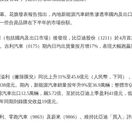
。花旗發表報告指出，內地新能源汽車銷售滲透率國內及出口
一些合資品牌在下半年的市場份額。
數據（包括國內及出口市場）後發現，比亞迪股份（1211）於4月
%。吉利汽車（0175）期內日均出貨量按月增17%，表現大幅跑
（撇除匯兌）同比上升31%至45.6億元（人民幣，下同）
838億元。期內，新能源汽車銷量按年升9%至36.9萬輛；整體市
新能源汽車出口12.5萬輛，飆5.72倍。至於比亞迪上季盈利41億元
年同期則錄匯兌收益19億元。
跑汽車（9863）及蔚來（9866）。維持比亞迪「買入」評級