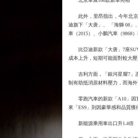
北京車展160款新車亮相
此外，里昂指出，今年北京車
迪旗下「大唐」、 「海獅 08
車（2015）、小鵬汽車（986
比亞迪新款「大唐」7座SUV
成本上升，短期可能面對較大壓力
吉利方面，「銀河星耀7」憑藉
制有助抵消原材料壓力，而海外
零跑汽車的新款「A10」因寬
來「ES9」則因豪華感和品質
新能源乘用車出口升1.4倍