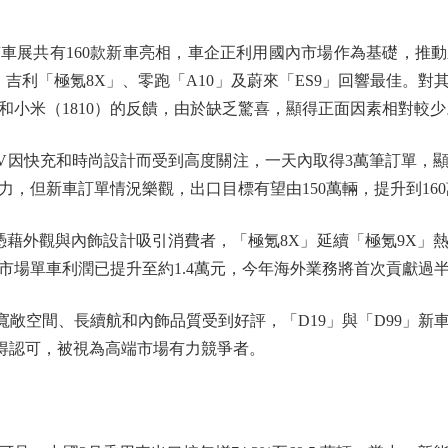
展共有160款新車亮相，車企正利用國內市場作為基礎，推動
」、吉利「極氪8X」、零跑「A10」及蔚來「ES9」回響最佳。
8）和小米（1810）的反饋，由於缺乏驚喜，顯得正面因素相對較少
因快充和時尚設計而受到高度關注，一天內取得3萬筆訂單，
，但新車訂單情況樂觀，出口目標有望由150萬輛，提升到160
外觀與內飾設計吸引消費者，「極氪8X」延續「極氪9X」
市場單車利潤已提升至約1.4萬元，今年海外業務將首次貢獻過
敞空間、長續航和內飾品質受到好評，「D19」與「D99」新
獲得認可，被視為高端市場有力競爭者。