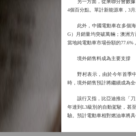
另一方面，從乘聯分會數據可見，
4個百分點。單計新能源車，3月新能
此外，中國電動車在多個海外
G）月銷量均突破萬輛；澳洲方
當地純電動車市場份額的77.6% 
境外銷售料成為主要支撐
野村表示，由於今年首季中國
時，境外銷售預計將繼續成為全
該行又指，比亞迪推出「刀片電
年達到L3級別的自動駕駛，甚至
驗。預計電動車相對燃油車將具