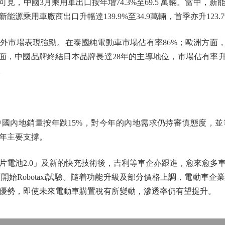
中國3月乘用車出口按年增74.3%至69.5 萬輛。當中，新能源
源乘用車廠商出口升幅達139.9%至34.9萬輛，首季亦升123.7%
市場表現強勁。在泰國純電動車市場佔有率86%；歐洲方面，
面，中國品牌終結日本品牌長達28年的主導地位，市場佔有率升
。
內地銷量按年跌15%，對今年的內地需求仍持審慎態度，並
年主要支撐。
池2.0」及新的快充技術後，吉利等車企亦跟進，愈來愈多
開始Robotaxi試驗。隨着功能升級及部分價格上調，電動車
優勢，即使未來電動車購置稅有所變動，滲透率仍有望提升。