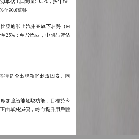
車佔出口總量50.2%，按年增1
至90.8萬輛。
比亞迪和上汽集團旗下名爵（M
至25%；至於巴西，中國品牌佔
等待是否出現新的刺激因素。同
車廠加強智能駕駛功能，目標於今
企業正由單純減價，轉向提升用戶體