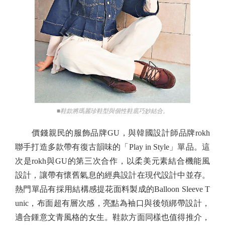
■鞋款將瑪麗珍鞋型與個性鞋底巧妙結合。
價錢親民的服飾品牌GU，與韓國設計師品牌rokh
聯手打造多款帶有復古韻味的「Play in Style」單品。這
次是rokh與GU的第三次合作，以柔美元素結合機能風
設計，讓帶有懷舊氣息的經典設計在現代設計中並存。
熱門單品有採用結構感提花面料製成的Balloon Sleeve T
unic，布面超有層次感，亮點為袖口與後領綁帶設計，
適合鍾意文青風格的女生。鞋款方面同樣也值得推介，