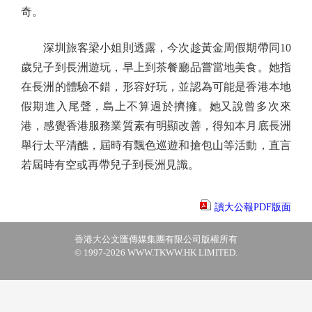
奇。
深圳旅客梁小姐則透露，今次趁黃金周假期帶同10
歲兒子到長洲遊玩，早上到茶餐廳品嘗當地美食。她指
在長洲的體驗不錯，形容好玩，並認為可能是香港本地
假期進入尾聲，島上不算過於擠擁。她又說曾多次來
港，感覺香港服務業質素有明顯改善，得知本月底長洲
舉行太平清醮，屆時有飄色巡遊和搶包山等活動，直言
若屆時有空或再帶兒子到長洲見識。
讀大公報PDF版面
香港大公文匯傳媒集團有限公司版權所有
© 1997-2026 WWW.TKWW.HK LIMITED.