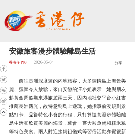
安徽旅客漫步體驗離島生活
2026-05-04
香港仔 P03
分享
前往長洲深度遊的內地旅客，大多鍾情島上海景美
麗、氛圍令人放鬆，來自安徽的汪小姐表示，她與朋友
趁黃金周假期來港旅遊兩三天，因內地社交平台小紅書
推薦長洲觀光，故特意到島上遊玩，她指事前沒規劃景
點打卡、品嘗特色小食的行程，只打算隨意漫步體驗離
島生活和欣賞美麗的海景，或會一嘗大粒魚蛋和糯米糍
等特色美食。兩人對迎接媽祖儀式等習俗活動亦覺很新