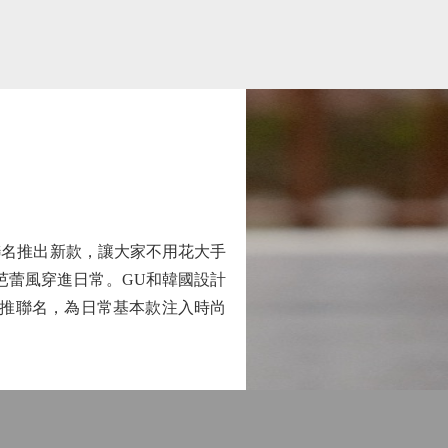
名推出新款，讓大家不用花大手
邊和芭蕾風穿進日常。GU和韓國設計
ckham合推聯名，為日常基本款注入時尚