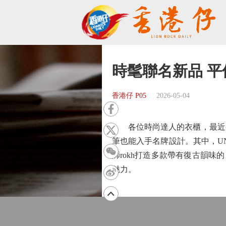
時髦聯名新品 
香港仔 P05
2026-05-04
各位時尚達人的衣櫃，最近有
筆也能入手名牌設計。其中，UNI
師rokh打造多款帶有復古韻味的「Pl
魅力。