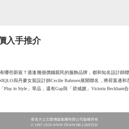
平價入手推介
哪些新寵？適逢幾個價錢親民的服飾品牌，都和知名設計師聯
QLO與丹麥女裝設計師Cecilie Bahnsen展開聯名，將荷葉
ay in Style」單品，還有Gap與「碧咸嫂」Victoria Be
香港大公文匯傳媒集團有限公司版權所有
© 1997-2026 WWW.TKWW.HK LIMITED.