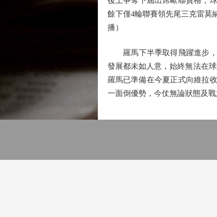
後上爭奪下屆出席歐聯資格，球
餘下僅4輪聯賽領先尾三克雷莫納
播）
羅馬下半季取得飛躍進步，全
發展都未如人意，始終無法在球
羅馬已準備在今夏正式向維拉收
一面倒優勢，今仗無論狀態及戰