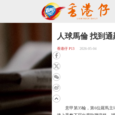
人球馬倫 找到通
香港仔 P13
2026-05-04
意甲第35輪，第6位羅馬主場