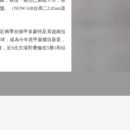
羅，表現一般但已累積37分，在
OW 638台周二2:45am直
近兩季在德甲多蒙特及英超維拉
1球，成為今年意甲最耀目新星，
，近6次主場對費倫也5勝1和佔