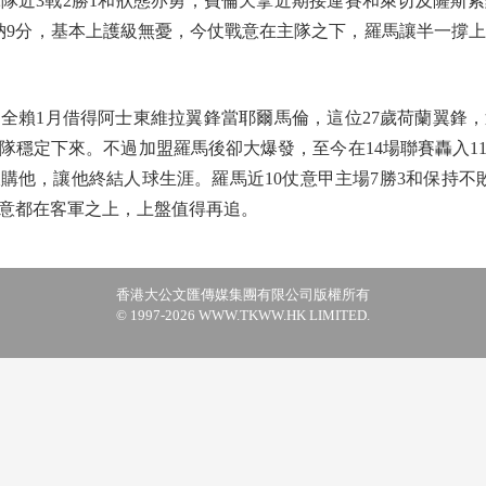
隊近3戰2勝1和狀態亦勇；費倫天拿近期接連賽和萊切及薩斯索
9分，基本上護級無憂，今仗戰意在主隊之下，羅馬讓半一撐上盤。（N
賴1月借得阿士東維拉翼鋒當耶爾馬倫，這位27歲荷蘭翼鋒，
隊穩定下來。不過加盟羅馬後卻大爆發，至今在14場聯賽轟入1
購他，讓他終結人球生涯。羅馬近10仗意甲主場7勝3和保持不敗
意都在客軍之上，上盤值得再追。
香港大公文匯傳媒集團有限公司版權所有
© 1997-2026 WWW.TKWW.HK LIMITED.