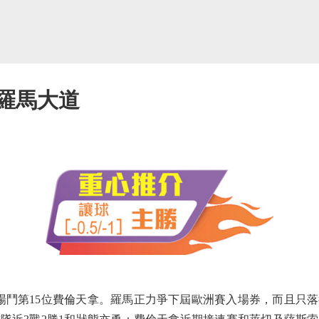
羅馬大道
鬥第15位費倫天拿。羅馬正力爭下屆歐洲賽入場券，而且只落