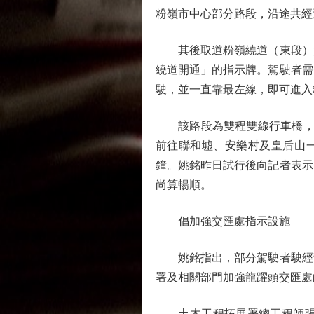
粉嶺市中心部分路段，沿途共經
其後取道粉嶺繞道（東段）實
繞道開通」的指示牌。駕駛者需
駛，並一直靠最左線，即可進入
該路段為雙程雙線行車橋，橫
前往聯和墟、安樂村及皇后山
鐘。姚銘昨日試行後向記者表示
尚算暢順。
倡加強交匯處指示設施
姚銘指出，部分駕駛者駛經龍
署及相關部門加強龍躍頭交匯處
土木工程拓展署總工程師張柏