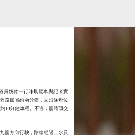
議員姚銘一行昨晨駕車與記者實
較舊路節省約兩分鐘，且沿途燈位
約10分鐘車程。不過，龍躍頭交
九龍方向行駛，路線經過上水及