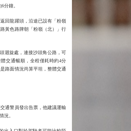
6分鐘。
返回龍躍頭，沿途已設有「粉嶺
沿路黃色路牌朝「粉嶺（北）」行
頭迴旋處，連接沙頭角公路，可
體交通暢順，全程僅耗時約4分
但是路面情況尚算平坦，整體交通
交通警員發出告票，他建議運輸
情況。
的出入口對於駕駛者可能比較陌