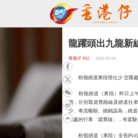
龍躍頭出九龍新
香港仔 P02
2026-05-04
粉嶺繞道東段燈位少 交匯處
粉嶺繞道（東段）昨日上午8
測，分別取道舊路線及繞道往來
少、車流暢順。姚銘認為，繞道
匯處的行車「虛實線」，有駕駛
粉嶺繞道（東段）全長約4公