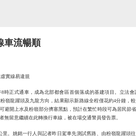
線車流暢順
虛實線易違規
時正式通車，成為北部都會區首個落成的基建項目。立法會
粉嶺龍躍頭及九龍方向，結果顯示新路線全程僅花約4分鐘，
可避開上水及粉嶺部分擠塞黑點，預計在繁忙時段可為居民節省
者無留意繼續在此轉換行車線，被在場交通警員發告票。
里。姚銘一行人與記者昨日駕車先測試舊路、由粉嶺龍躍頭往