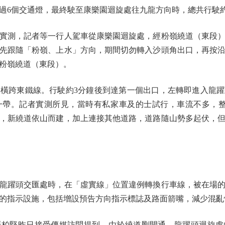
過6個交通燈，最終駛至康樂園迴旋處往九龍方向時，總共行駛約
測，記者等一行人駕車從康樂園迴旋處，經粉嶺繞道（東段）
先跟隨「粉嶺、上水」方向，期間切勿轉入沙頭角出口，再按
粉嶺繞道（東段）。
跨東鐵線。行駛約3分鐘後到達第一個出口，左轉即進入龍躍
一帶。記者實測所見，當時有私家車及的士試行，車流不多，整
，新繞道依山而建，加上連接其他道路，道路隨山勢多起伏，
躍頭交匯處時，在「虛實線」位置違例轉換行車線，被在場的
的指示設施，包括增設預告方向指示標誌及路面箭嘴，減少混亂
堅昨日接受傳媒訪問提到，由於繞道剛開通，龍躍頭迴旋處