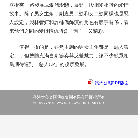
立衝突一路發展成激烈愛戀，展開一段相愛相殺的愛情
故事。除了男女主角，劇裏男二號和女二號同樣也是惡
人設定，與林智妍和許楠儁飾演的角色有競爭關係，看
來他們之間的愛恨情仇將會「狗血」又精彩。
值得一提的是，雖然本劇的男女主角都是「惡人設
定」，但整體充滿喜劇節奏與反差魅力，讓不少觀眾相
當期待這對「惡人CP」的後續發展。
讀大公報PDF版面
香港大公文匯傳媒集團有限公司版權所有
© 1997-2026 WWW.TKWW.HK LIMITED.