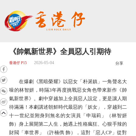
《帥氣新世界》全員惡人引期待
2026-05-04
香港仔 P15
分享
在爆劇《黑暗榮耀》以惡女「朴涎鎮」一角聲名大
噪的林智妍，時隔3年再度挑戰惡女角色帶來新作《帥
氣新世界》。劇中穿越加上全員惡人設定，更是讓人期
待滿滿！本劇講述朝鮮時代最惡的「妖女」，穿越到二
十一世紀並附身到無名的女演員「申瑞莉」（林智妍
飾）身上展開第二人生，她遇上性格瘋狂、心狠手辣的
財閥「車世界」（許楠儁 飾），這對「惡人CP」從對