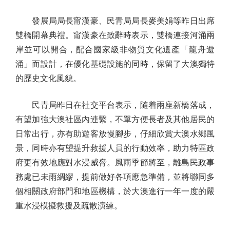
發展局局長甯漢豪、民青局局長麥美娟等昨日出席
雙橋開幕典禮。甯漢豪在致辭時表示，雙橋連接河涌兩
岸並可以開合，配合國家級非物質文化遺產「龍舟遊
涌」而設計，在優化基礎設施的同時，保留了大澳獨特
的歷史文化風貌。
民青局昨日在社交平台表示，隨着兩座新橋落成，
有望加強大澳社區內連繫，不單方便長者及其他居民的
日常出行，亦有助遊客放慢腳步，仔細欣賞大澳水鄉風
景，同時亦有望提升救援人員的行動效率，助力特區政
府更有效地應對水浸威脅。風雨季節將至，離島民政事
務處已未雨綢繆，提前做好各項應急準備，並將聯同多
個相關政府部門和地區機構，於大澳進行一年一度的嚴
重水浸模擬救援及疏散演練。