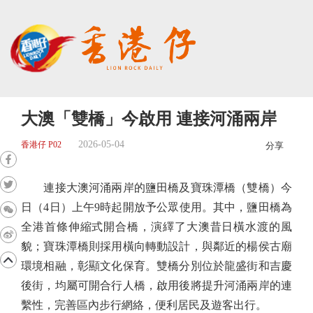
大澳「雙橋」今啟用 連接河涌兩岸
2026-05-04
香港仔 P02
分享
連接大澳河涌兩岸的鹽田橋及寶珠潭橋（雙橋）今
日（4日）上午9時起開放予公眾使用。其中，鹽田橋為
全港首條伸縮式開合橋，演繹了大澳昔日橫水渡的風
貌；寶珠潭橋則採用橫向轉動設計，與鄰近的楊侯古廟
環境相融，彰顯文化保育。雙橋分別位於龍盛街和吉慶
後街，均屬可開合行人橋，啟用後將提升河涌兩岸的連
繫性，完善區內步行網絡，便利居民及遊客出行。