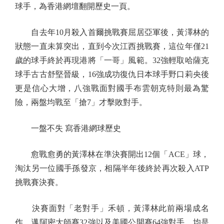
球手，為香港網壇翻開歷史一頁。
自去年10月殺入首爾挑戰賽屈居亞軍後，黃澤林的
狀態一直未算突出，直到今次江西挑戰賽，這位年僅21
歲的球手終於再現港將「一哥」風範。32強輕取哈薩克
球手古古舒堅晉級，16強成功復仇日本球手野口莉央後
更是信心大增，八強戰面對國手布雲朝克特則最為驚
險，兩盤均戰至「搶7」才擊敗對手。
一盤不失 寫香港網球歷史
愈戰愈勇的黃澤林在準決賽開出12個「ACE」球，
淘汰另一位國手孫發京，相隔半年後終於再次殺入ATP
挑戰賽決賽。
決賽面對「老對手」禾頓，黃澤林此前兩場成名
作，邁阿密大師賽32強以及美國公開賽64強對手，均是