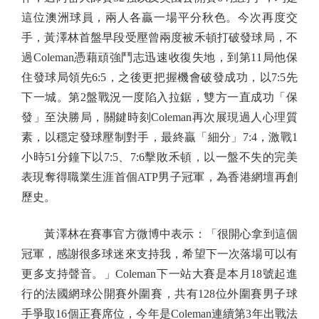
這位澳洲球員，兩人各贏一場平分秋色。今次再度交
手，黃澤林首盤早段受壓曾兩度被禾頓打破發球局，不
過Coleman憑藉頑強鬥志迅速收復失地，到第11局他保
住發球局領先6:5，之後更把握機會破發成功，以7:5先
下一城。第2盤戰況一度陷入拉鋸，雙方一直成功「保
發」至決勝局，關鍵時刻Coleman再次展現過人心理質
素，以穩定發球壓制對手，最終贏「細分」7:4，激戰1
小時51分鐘下以7:5、7:6擊敗禾頓，以一盤不失的完美
表現奪得職業生涯首個ATP男子冠軍，為香港網壇再創
歷史。
黃澤林在賽事官方微博中表示：「很開心拿到這個
冠軍，感謝很多球迷來支持我，希望下一次落場可以有
更多支持聲音。」Coleman下一站大賽是本月18號起進
行的法國網球公開賽外圍賽，共有128位外圍賽男子球
手爭取16個正賽席位，今年是Coleman連續第3年出戰法