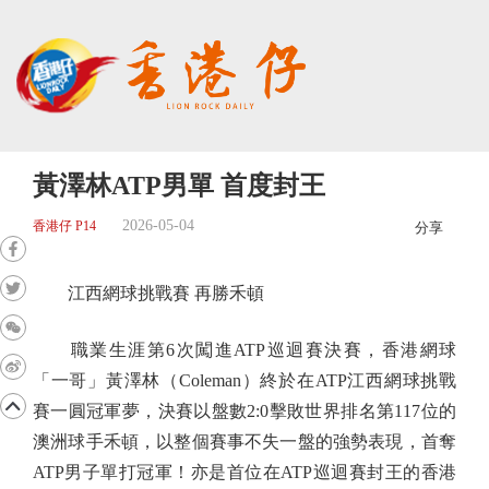
黃澤林ATP男單 首度封王
2026-05-04
香港仔 P14
分享
江西網球挑戰賽 再勝禾頓
職業生涯第6次闖進ATP巡迴賽決賽，香港網球
「一哥」黃澤林（Coleman）終於在ATP江西網球挑戰
賽一圓冠軍夢，決賽以盤數2:0擊敗世界排名第117位的
澳洲球手禾頓，以整個賽事不失一盤的強勢表現，首奪
ATP男子單打冠軍！亦是首位在ATP巡迴賽封王的香港