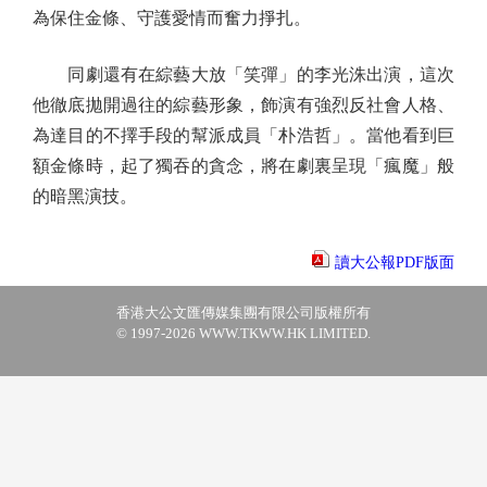
為保住金條、守護愛情而奮力掙扎。
同劇還有在綜藝大放「笑彈」的李光洙出演，這次
他徹底拋開過往的綜藝形象，飾演有強烈反社會人格、
為達目的不擇手段的幫派成員「朴浩哲」。當他看到巨
額金條時，起了獨吞的貪念，將在劇裏呈現「瘋魔」般
的暗黑演技。
讀大公報PDF版面
香港大公文匯傳媒集團有限公司版權所有
© 1997-2026 WWW.TKWW.HK LIMITED.