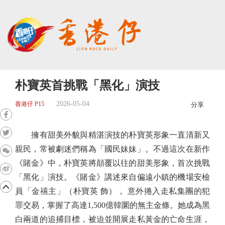
朴寶英首挑戰「黑化」演技
2026-05-04
香港仔 P15
分享
擁有甜美外貌與精湛演技的朴寶英形象一直清新又
親民，常被劇迷們稱為「國民妹妹」。不過這次在新作
《賭金》中，朴寶英將顛覆以往的甜美形象，首次挑戰
「黑化」演技。《賭金》講述來自偏遠小鎮的機場安檢
員「金禧主」（朴寶英 飾）， 意外捲入走私集團的犯
罪交易，掌握了高達1,500億韓圜的無主金條。她成為黑
白兩道的追捕目標，被迫並開展走私黃金的亡命生涯，