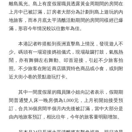
離島風光。島上有度假屋職員透露黃金周期間的房間在
上月中已被訂滿，訂房者大部分為計劃到島上遊玩的內
地旅客，而本月底太平清醮活動期間的房間同樣經已爆
滿，形容今年情況較以往數年為佳。
本港記者昨搭船到長洲直擊島上情況，發現遊人不
少。碼頭有一場迎接媽祖儀式，現場敲鑼打鼓，氣氛熱
鬧，亦有舞獅左右舞動、叩首迎接，引起不少旅客拍
照。不少旅客在附近商店購買特色商品或小食，或到附
近大街小巷的景點遊玩打卡。
其中一間度假屋的職員陳小姐向記者表示，假期期
間普通雙人床一晚房價為1,000元，上月初開始接受預
訂，合共36個房間半個月內先後被訂滿，當中大部分是
由內地旅客預訂，相比往年，今年的旅客量明顯增加。