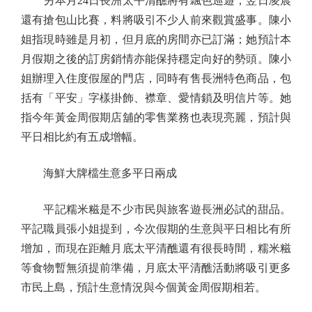
另本月24日長洲太平清醮將有飄色巡遊，翌日凌晨
還有搶包山比賽，料將吸引不少人前來觀賞盛事。陳小
姐指現時雖是月初，但月底的房間亦已訂滿；她預計本
月假期之後的訂房銷情亦能保持穩定向好的勢頭。陳小
姐辦理入住度假屋的門店，同時有售長洲特色商品，包
括有「平安」字樣掛飾、襟章、愛情鎖及明信片等。她
指今年黃金周假期店舖的零售業務也表現亮麗，預計與
平日相比約有五成增幅。
海鮮大牌檔生意多平日兩成
平記糯米糍是不少市民與旅客遊長洲必試的甜品。
平記職員張小姐提到，今次假期的生意與平日相比有所
增加，而現在距離月底太平清醮還有很長時間，糯米糍
等食物暫無須提前準備，月底太平清醮活動將吸引更多
市民上島，預計生意情況與今個黃金周假期相若。