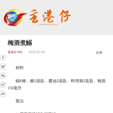
梅酒煮鰯
2026-05-04
香港仔 P06
分享
材料
鰯8條、糖2湯匙、醬油2湯匙、料理酒2湯匙、梅酒
150毫升
製法