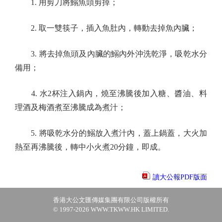
1. 用剪刀將鰯魚頭剪掉；
2. 取一雙筷子，插入魚肚內，轉動去掉魚內臟；
3. 將去掉魚頭及內臟的鰯內外沖洗乾淨，吸乾水分
備用；
4. 水2杯注入鍋內，燒至沸騰後加入糖、醬油、料
理酒及梅酒煮至沸騰成為煮汁；
5. 將吸乾水分的鰯放入煮汁內，蓋上鍋蓋，大火加
熱至再沸騰後，轉中小火煮20分鐘，即成。
讀大公報PDF版面
香港大公文匯傳媒集團有限公司版權所有
© 1997-2026 WWW.TKWW.HK LIMITED.