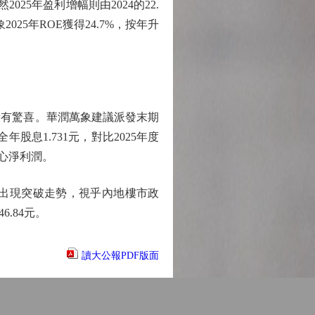
025年盈利增幅則由2024的22.
025年ROE獲得24.7%，按年升
有驚喜。華潤萬象建議派發末期
年股息1.731元，對比2025年度
核心淨利潤。
出現突破走勢，視乎內地樓市政
.84元。
讀大公報PDF版面