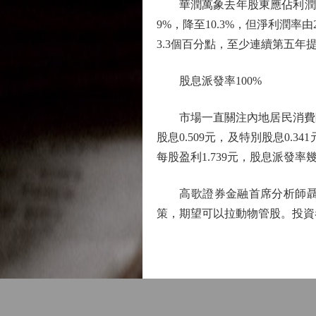
華潤萬象去年股東應佔利潤39.69
9%，降至10.3%，但淨利潤率由
3.3個百分點，至少連續第五年
股息派發率100%
市場一直關注內地居民消費降
股息0.509元，及特別股息0.3
每股盈利1.739元，股息派發
高歌證券金融首席分析師聶振
策，期望可以拉動物管股。投資者