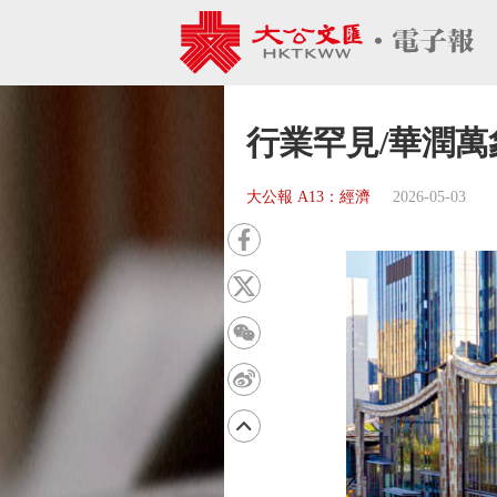
行業罕見/華潤萬
大公報 A13：經濟
2026-05-03