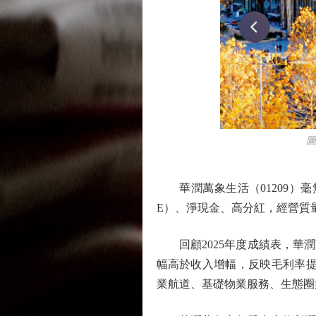
圖：
華潤萬象生活（01209）毫
E）、淨現金、高分紅，經營質
回顧2025年度成績表，華潤萬象
幅高於收入增幅，反映毛利率提升
業航道、基礎物業服務、生態圈