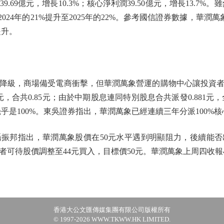
億元，增長10.3%；核心淨利潤39.50億元，增長13.7%。雖然2
2024年的21%提升至2025年的22%。參考國信證券數據，華潤萬象2
提升。
級，商場備受電商衝擊，但華潤萬象營運的購物中心讓投資者
41元，合共0.85元；由於中期股息連同特別股息合共派發0.881元，全
率幾乎是100%。東吳證券指出，華潤萬象已經連續三年分派100%
邦指出，華潤萬象股價在50元水平遇到明顯阻力，後續能否
可待股價調整至44元買入，目標價50元。華潤萬象上周四收報46
香港大公文匯傳媒集團有限公司版權所有
© 1997-2026 WWW.TKWW.HK LIMITED.