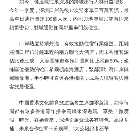
如今，像這樣往來深港的跨城出行人群日益增多。
今年一季度，深圳口岸先後12次迎來單日百萬客流，最
高單日通行量達109萬人次，內地與港澳居民雙向往來
頻繁密切，雙城通勤如同鄰里串門般便捷。
口岸熱度持續外溢，有效拉動住宿行業復甦。距離
羅湖口岸15分鐘車程的南方聯合大酒店，周末香港客源
佔比達三成，入境團隊遊客預訂量同比上漲超50%；坐
擁區位優勢的蛇口希爾頓南海酒店，緊鄰深圳灣口岸與
郵輪母港，半小時可直達香港機場，成為入境遊客與港
客旅居優選。
中國香港文化體育旅遊協會主席鄧雯蕙說，如今每
周都有眾多香港青年搭乘高鐵來深遊玩、享受「微度
假」時光。在她看來，深港文旅資源各有特色、高度互
補，未來合作空間十分廣闊。\大公報記者石華