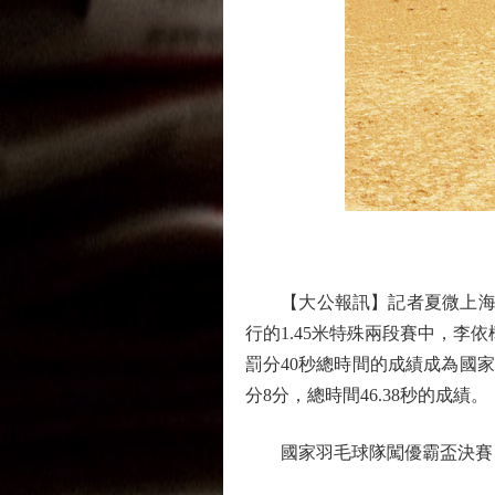
【大公報訊】記者夏微上海報道
行的1.45米特殊兩段賽中，
罰分40秒總時間的成績成為國家
分8分，總時間46.38秒的成績。
國家羽毛球隊闖優霸盃決賽