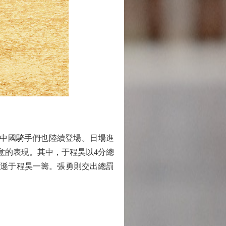
，中國騎手們也陸續登場。日場進
意的表現。其中，于程昊以4分總
秒稍遜于程昊一籌。張勇則交出總罰