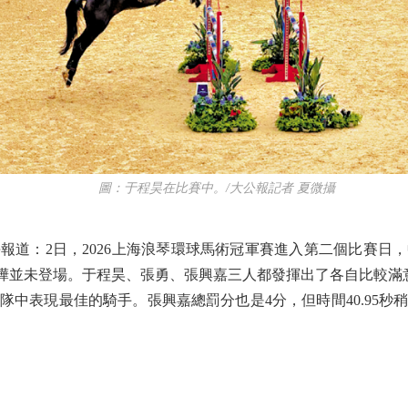
圖：于程昊在比賽中。/大公報記者 夏微攝
：2日，2026上海浪琴環球馬術冠軍賽進入第二個比賽日
李依樺並未登場。于程昊、張勇、張興嘉三人都發揮出了各自比較滿
隊中表現最佳的騎手。張興嘉總罰分也是4分，但時間40.95