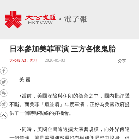
日本參加美菲軍演 三方各懷鬼胎
2026-05-03
大公報 A3：內地
分享
美 國
•當前，美國深陷與伊朗的衝突之中，國內批評聲
不斷。而美菲「肩並肩」年度軍演，正好為美國政府提
供了一個轉移視線的好機會。
•同時，美國企圖通過擴大演習規模，向外界傳達
一個信號，就是美國雖然還沒有從伊朗局勢中脫身，但