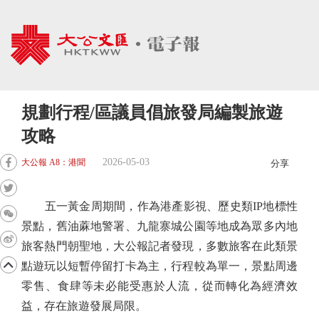
規劃行程/區議員倡旅發局編製旅遊
攻略
2026-05-03
大公報 A8：港聞
分享
五一黃金周期間，作為港產影視、歷史類IP地標性
景點，舊油蔴地警署、九龍寨城公園等地成為眾多內地
旅客熱門朝聖地，大公報記者發現，多數旅客在此類景
點遊玩以短暫停留打卡為主，行程較為單一，景點周邊
零售、食肆等未必能受惠於人流，從而轉化為經濟效
益，存在旅遊發展局限。