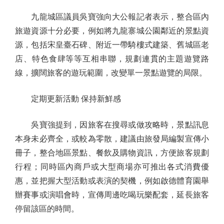
九龍城區議員吳寶強向大公報記者表示，整合區內
旅遊資源十分必要，例如將九龍寨城公園鄰近的景點資
源，包括宋皇臺石碑、附近一帶騎樓式建築、舊城區老
店、特色食肆等等互相串聯，規劃連貫的主題遊覽路
線，擴闊旅客的遊玩範圍，改變單一景點遊覽的局限。
定期更新活動 保持新鮮感
吳寶強提到，因旅客在搜尋或做攻略時，景點訊息
本身未必齊全，或較為零散，建議由旅發局編製宣傳小
冊子，整合地區景點、餐飲及購物資訊，方便旅客規劃
行程；同時區內商戶或大型商場亦可推出各式消費優
惠，並把握大型活動或表演的契機，例如啟德體育園舉
辦賽事或演唱會時，宣傳周邊吃喝玩樂配套，延長旅客
停留該區的時間。