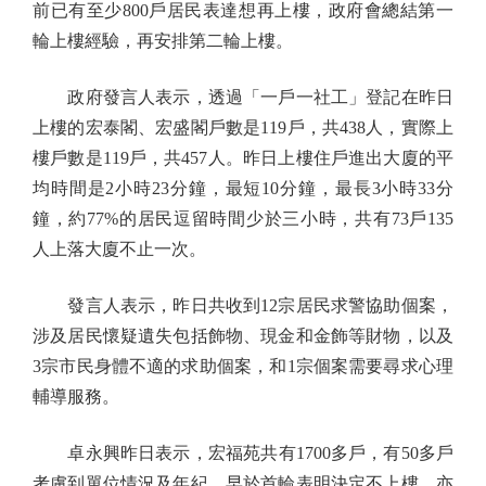
前已有至少800戶居民表達想再上樓，政府會總結第一
輪上樓經驗，再安排第二輪上樓。
政府發言人表示，透過「一戶一社工」登記在昨日
上樓的宏泰閣、宏盛閣戶數是119戶，共438人，實際上
樓戶數是119戶，共457人。昨日上樓住戶進出大廈的平
均時間是2小時23分鐘，最短10分鐘，最長3小時33分
鐘，約77%的居民逗留時間少於三小時，共有73戶135
人上落大廈不止一次。
發言人表示，昨日共收到12宗居民求警協助個案，
涉及居民懷疑遺失包括飾物、現金和金飾等財物，以及
3宗市民身體不適的求助個案，和1宗個案需要尋求心理
輔導服務。
卓永興昨日表示，宏福苑共有1700多戶，有50多戶
考慮到單位情況及年紀，早於首輪表明決定不上樓，亦