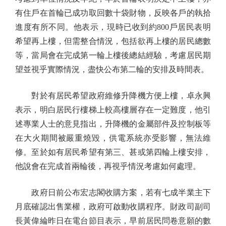
有住戶在首輪已成功取回數十袋財物，反映各戶的執拾
進度有所不同。他表示，現時已收到約800戶居民表明
希望再上樓，但需整合情況，包括欲再上樓的居民總數
等，當局會在完成第一輪上樓後總結經驗，考慮居民期
望並視乎實際情況，盡快公布第二輪的安排及時間表。
對於有居民希望政府維修升降機方便上樓，卓永興
表示，明白居民行樓梯上較高樓層存在一定難度，他引
述專業人士的意見指出，升降機的金屬部件及控制板等
在大火期間被嚴重燒毀，供電系統亦受影響，無法維
修。至於如有居民希望有第三、甚或第四輪上樓安排，
他說會在完成首兩輪後，再視乎情況考慮如何處理。
政府日前公布宏志閣收購方案，若有七成半業主下
月底確認出售業權，政府可啟動收購程序。財政司副司
長黃偉綸昨日在電台節目表示，早前居民問卷意願的數