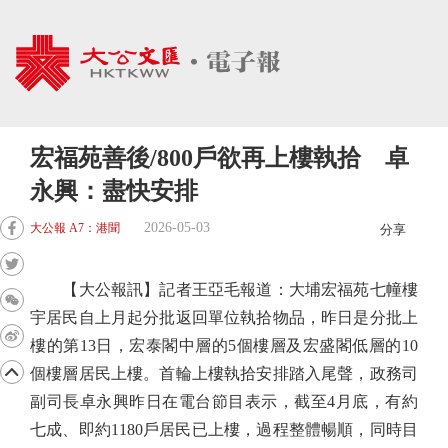
宏福苑善後/800戶欲再上樓執拾 卓
永興：盡快安排
2026-05-03
大公報 A7：港聞
分享
【大公報訊】記者王亞毛報道：大埔宏福苑七幢樓
宇居民自上月起分批返回單位執拾物品，昨日是分批上
樓的第13日，宏泰閣中層的5個樓層及宏盛閣低層的10
個樓層居民上樓。首輪上樓執拾安排踏入尾聲，政務司
副司長卓永興昨日在電台節目表示，截至4月底，有約
七成、即約1180戶居民已上樓，過程整體暢順，同時目