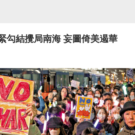
緊勾結攪局南海 妄圖倚美遏華