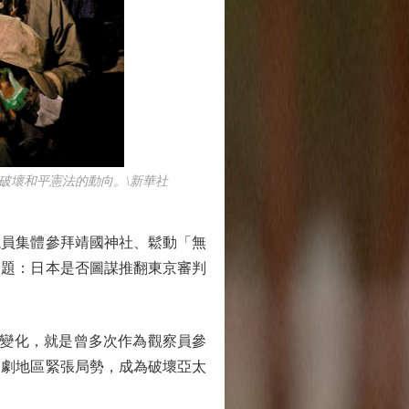
破壞和平憲法的動向。\新華社
員集體參拜靖國神社、鬆動「無
問題：日本是否圖謀推翻東京審判
大變化，就是曾多次作為觀察員參
加劇地區緊張局勢，成為破壞亞太