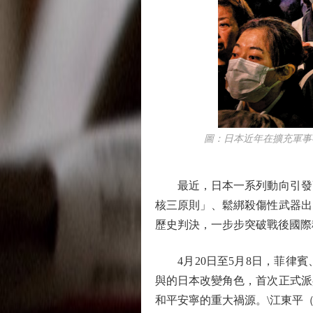
圖：日本近年在擴充軍事存在
最近，日本一系列動向引發高
核三原則」、鬆綁殺傷性武器出
歷史判決，一步步突破戰後國際
4月20日至5月8日，菲律賓
與的日本改變角色，首次正式派
和平安寧的重大禍源。\江東平