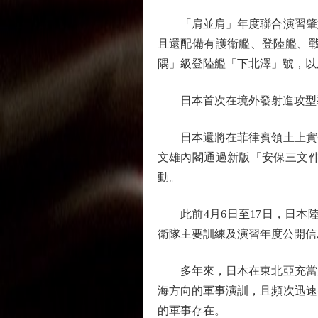
「肩並肩」年度聯合演習肇始於
且還配備有護衛艦、登陸艦、
隅」級登陸艦「下北澤」號，以
日本首次在境外發射進攻型
日本還將在菲律賓領土上實彈發
文雄內閣通過新版「安保三文
動。
此前4月6日至17日，日本陸上
衛隊主要訓練及演習年度公開信
多年來，日本在東北亞充當美
海方向的軍事演訓，且頻次迅速
的軍事存在。