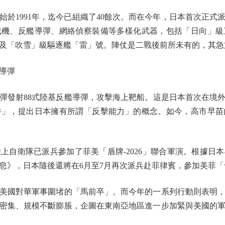
1991年，迄今已組織了40餘次。而在今年，日本首次正式派兵
戰機、反艦導彈、網絡偵察裝備等多樣化武器，包括「日向」級
及「吹雪」級驅逐艦「雷」號。陣仗是二戰後前所未有的，其急
導彈
射88式陸基反艦導彈，攻擊海上靶船。這是日本首次在境外發
件」，提出日本擁有所謂「反擊能力」的概念。如今，高市早苗
自衛隊已派兵參加了菲美「盾牌-2026」聯合軍演。根據日本4
息》，日本隨後還將在6月至7月再次派兵赴菲律賓，參加美菲
國對華軍事圍堵的「馬前卒」。而今年的一系列行動則表明，
密集、規模不斷膨脹，企圖在東南亞地區進一步加緊與美國的