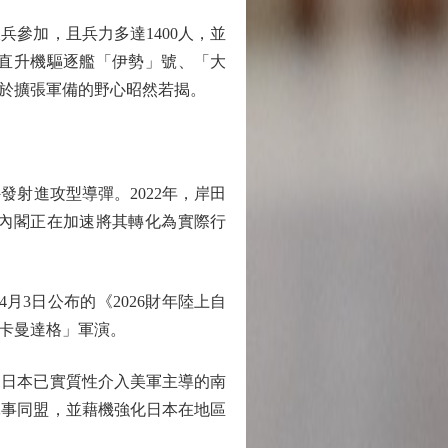
參加，且兵力多達1400人，並
直升機驅逐艦「伊勢」號、「大
於擴張軍備的野心昭然若揭。
射進攻型導彈。2022年，岸田
內閣正在加速將其轉化為實際行
月3日公布的《2026財年陸上自
「卡曼達格」軍演。
日本已實質性介入美軍主導的南
軍事同盟，並藉機強化日本在地區