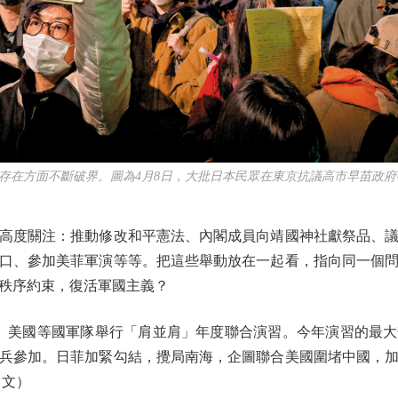
方面不斷破界。圖為4月8日，大批日本民眾在東京抗議高市早苗政府
度關注：推動修改和平憲法、內閣成員向靖國神社獻祭品、議
口、參加美菲軍演等等。把這些舉動放在一起看，指向同一個
秩序約束，復活軍國主義？
、美國等國軍隊舉行「肩並肩」年度聯合演習。今年演習的最
兵參加。日菲加緊勾結，攪局南海，企圖聯合美國圍堵中國，
（文）