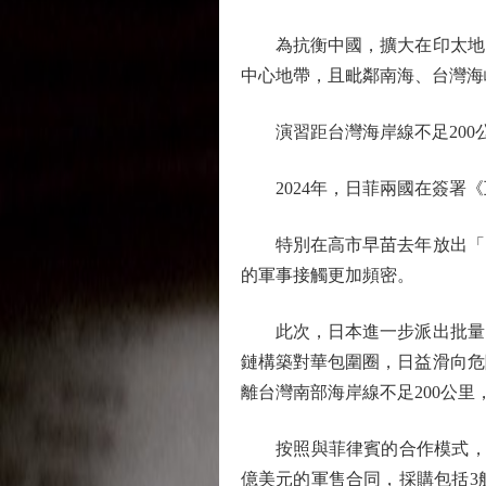
為抗衡中國，擴大在印太地區
中心地帶，且毗鄰南海、台灣海
演習距台灣海岸線不足200
2024年，日菲兩國在簽署《
特別在高市早苗去年放出「台
的軍事接觸更加頻密。
此次，日本進一步派出批量的
鏈構築對華包圍圈，日益滑向危
離台灣南部海岸線不足200公里
按照與菲律賓的合作模式，日本
億美元的軍售合同，採購包括3