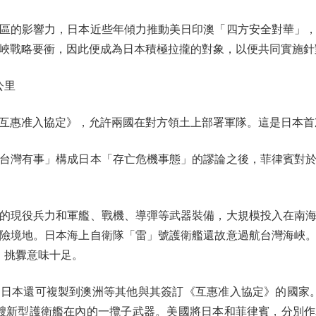
的影響力，日本近些年傾力推動美日印澳「四方安全對華」，
峽戰略要衝，因此便成為日本積極拉攏的對象，以便共同實施針
公里
互惠准入協定》，允許兩國在對方領土上部署軍隊。這是日本首
灣有事」構成日本「存亡危機事態」的謬論之後，菲律賓對於
現役兵力和軍艦、戰機、導彈等武器裝備，大規模投入在南海
險境地。日本海上自衛隊「雷」號護衛艦還故意過航台灣海峽
，挑釁意味十足。
還可複製到澳洲等其他與其簽訂《互惠准入協定》的國家。4
艘新型護衛艦在內的一攬子武器。美國將日本和菲律賓，分別