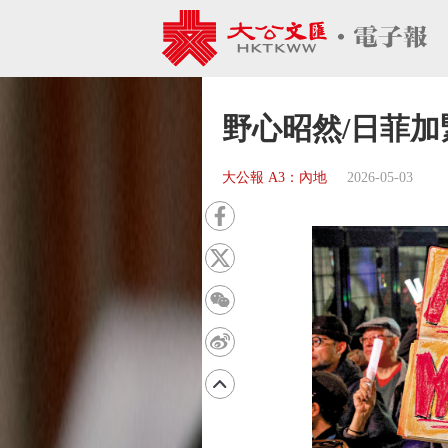
野心昭然/日菲加
大公報 A3：內地
2026-05-03