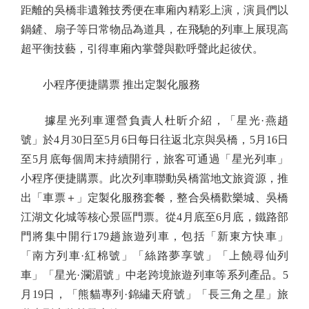
距離的吳橋非遺雜技秀便在車廂內精彩上演，演員們以
鍋鏟、扇子等日常物品為道具，在飛馳的列車上展現高
超平衡技藝，引得車廂內掌聲與歡呼聲此起彼伏。
小程序便捷購票 推出定製化服務
據星光列車運營負責人杜昕介紹，「星光·燕趙
號」於4月30日至5月6日每日往返北京與吳橋，5月16日
至5月底每個周末持續開行，旅客可通過「星光列車」
小程序便捷購票。此次列車聯動吳橋當地文旅資源，推
出「車票＋」定製化服務套餐，整合吳橋歡樂城、吳橋
江湖文化城等核心景區門票。從4月底至6月底，鐵路部
門將集中開行179趟旅遊列車，包括「新東方快車」
「南方列車·紅棉號」「絲路夢享號」「上饒尋仙列
車」「星光·瀾湄號」中老跨境旅遊列車等系列產品。5
月19日，「熊貓專列·錦繡天府號」「長三角之星」旅