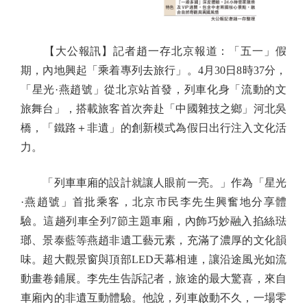
【大公報訊】記者趙一存北京報道：「五一」假
期，內地興起「乘着專列去旅行」。4月30日8時37分，
「星光·燕趙號」從北京站首發，列車化身「流動的文
旅舞台」，搭載旅客首次奔赴「中國雜技之鄉」河北吳
橋，「鐵路＋非遺」的創新模式為假日出行注入文化活
力。
「列車車廂的設計就讓人眼前一亮。」作為「星光
·燕趙號」首批乘客，北京市民李先生興奮地分享體
驗。這趟列車全列7節主題車廂，內飾巧妙融入掐絲琺
瑯、景泰藍等燕趙非遺工藝元素，充滿了濃厚的文化韻
味。超大觀景窗與頂部LED天幕相連，讓沿途風光如流
動畫卷鋪展。李先生告訴記者，旅途的最大驚喜，來自
車廂內的非遺互動體驗。他說，列車啟動不久，一場零