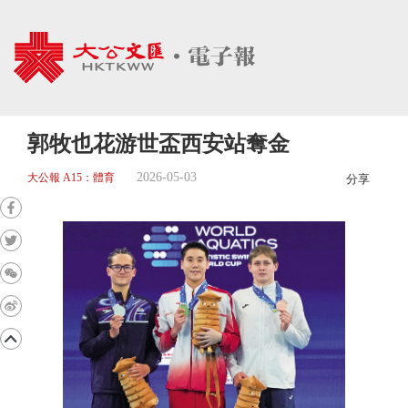
郭牧也花游世盃西安站奪金
2026-05-03
大公報 A15：體育
分享