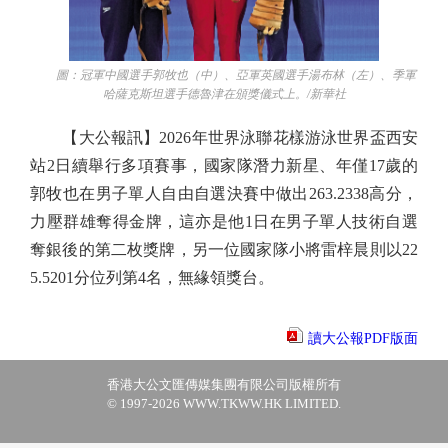
圖：冠軍中國選手郭牧也（中）、亞軍英國選手湯布林（左）、季軍
哈薩克斯坦選手德魯津在頒獎儀式上。/新華社
【大公報訊】2026年世界泳聯花樣游泳世界盃西安
站2日續舉行多項賽事，國家隊潛力新星、年僅17歲的
郭牧也在男子單人自由自選決賽中做出263.2338高分，
力壓群雄奪得金牌，這亦是他1日在男子單人技術自選
奪銀後的第二枚獎牌，另一位國家隊小將雷梓晨則以22
5.5201分位列第4名，無緣領獎台。
讀大公報PDF版面
香港大公文匯傳媒集團有限公司版權所有
© 1997-2026 WWW.TKWW.HK LIMITED.