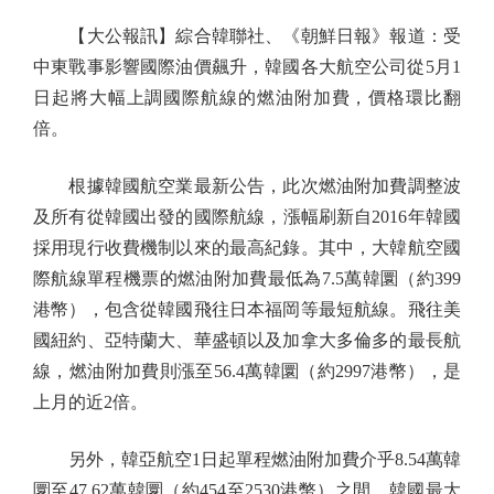
【大公報訊】綜合韓聯社、《朝鮮日報》報道：受
中東戰事影響國際油價飆升，韓國各大航空公司從5月1
日起將大幅上調國際航線的燃油附加費，價格環比翻
倍。
根據韓國航空業最新公告，此次燃油附加費調整波
及所有從韓國出發的國際航線，漲幅刷新自2016年韓國
採用現行收費機制以來的最高紀錄。其中，大韓航空國
際航線單程機票的燃油附加費最低為7.5萬韓圜（約399
港幣），包含從韓國飛往日本福岡等最短航線。飛往美
國紐約、亞特蘭大、華盛頓以及加拿大多倫多的最長航
線，燃油附加費則漲至56.4萬韓圜（約2997港幣），是
上月的近2倍。
另外，韓亞航空1日起單程燃油附加費介乎8.54萬韓
圜至47.62萬韓圜（約454至2530港幣）之間。韓國最大