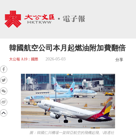
韓國航空公司本月起燃油附加費翻倍
2026-05-03
大公報 A19：國際
分享
圖：韓國仁川機場一架韓亞航空的飛機起飛。\路透社