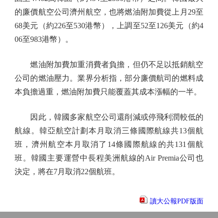
的廉價航空公司濟州航空，也將燃油附加費從上月29至
68美元（約226至530港幣），上調至52至126美元（約4
06至983港幣）。
燃油附加費加重消費者負擔，但仍不足以抵銷航空
公司的燃油壓力。業界分析指，部分廉價航司的燃料成
本負擔過重，燃油附加費只能覆蓋其成本漲幅的一半。
因此，韓國多家航空公司還削減或停飛利潤較低的
航線。韓亞航空計劃本月取消三條國際航線共13個航
班，濟州航空本月取消了14條國際航線的共131個航
班。韓國主要運營中長程美洲航線的Air Premia公司也
決定，將在7月取消22個航班。
讀大公報PDF版面