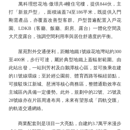
萬科理想花地·傲璟共4幢住宅樓，提供844伙，主
打「新規戶型」，面積涵蓋74至186平米，既提供入門
剛需產品，亦覆蓋改善型客群。戶型普遍配置入戶花
園、LDKB（客廳、飯廳、廚房、露台）一體化空間及
大尺度露台，強調空間利用率與居住舒適度的平衡。
屋苑對外交通便利，距離地鐵1號線花地灣站約300
至400米，步行可達，屬於典型地鐵上蓋輻射範圍。由
此站出發，一站到芳村及白鵝潭核心區，並可換乘在建
的11號線環線；至於經公園前、體育西路等樞紐節點，
可接駁珠江新城、琶洲等核心商務區，整體通勤效率在
主城區內具備一定優勢。此外，規劃中的22號、25號及
28號線亦在片區周邊布局，未來有望形成「四軌交匯」
的軌道交通網絡。
商業配套則是項目一大亮點，自建約3.7萬平米漫步