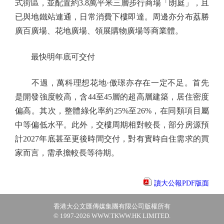
式街區，並配置約3.8萬平米三層步行商場「朗庭」，且
已與地鐵站連通，日常消費下樓即達。周邊亦分布荔勝
廣百廣場、花地廣場、領展購物廣場等商業體。
最快明年底可交付
不過，萬科理想花地·傲璟亦存在一定不足。首先
是開發強度較高，含44至45層的超高層建築，居住密度
偏高。其次，整體綠化率約25%至26%，在同類項目屬
中等偏低水平。此外，交樓周期相對較長，部分房源預
計2027年底甚至更後時間交付，對有實時自住需求的買
家而言，需承擔較長等待期。
讀大公報PDF版面
香港大公文匯傳媒集團有限公司版權所有
© 1997-2026 WWW.TKWW.HK LIMITED.