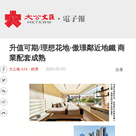
升值可期/理想花地·傲璟鄰近地鐵 商
業配套成熟
2026-05-03
大公報 A14：經濟
分享