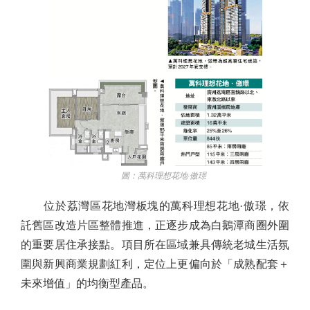
圖：萬科理想花地·傲璟
位於荔灣區花地灣板塊的萬科理想花地·傲璟，依
託舊區改造片區整體推進，正逐步成為白鵝潭商圈外圍
的重要居住承接點。項目所在區域兼具傳統老城生活氛
圍與新興商業規劃紅利，定位上更偏向於「成熟配套＋
未來增值」的均衡型產品。