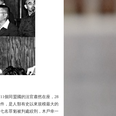
1個同盟國的法官肅然在座，28
0多件，是人類有史以來規模最大的
等七名罪魁被判處絞刑，木戶幸一