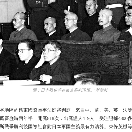
圖：日本戰犯等在東京審判現場。\新華社
市谷地區的遠東國際軍事法庭審判庭，來自中、蘇、美、英、法等1
審歷時兩年半，開庭818次，出庭證人419人，受理證據430
斯戰爭勝利後國際社會對日本軍國主義最有力清算。東條英機