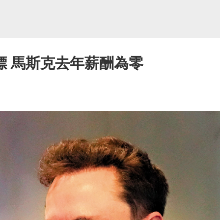
標 馬斯克去年薪酬為零