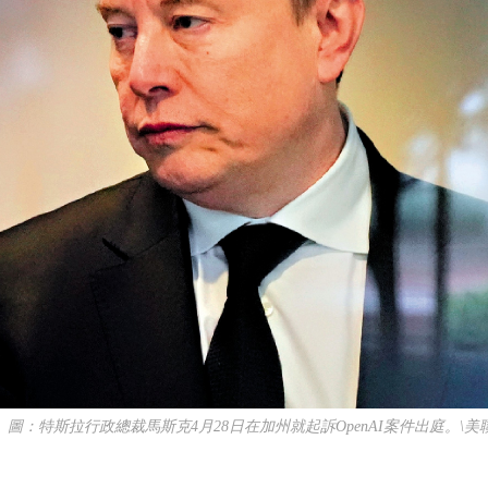
：特斯拉行政總裁馬斯克4月28日在加州就起訴OpenAI案件出庭。\美