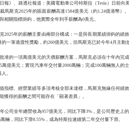
》、路透社報道：美國電動車公司特斯拉（Tesla）日前向美
斯克2025年的賬面薪酬高達1584億美元（約1.24億港幣）
與相關指標掛鈎，他實際全年到手薪酬為0美元。
025年的薪酬主要由兩部分構成：一是與長期業績掛鈎的績效股
批准的一筆過渡性獎勵，約260億美元，但馬斯克已於今年4月主動
批准的一項萬億美元的天價薪酬方案，馬斯克必須在十年內完成
.5萬億美元；實現汽車年交付量2000萬輛；完成100萬輛無人的
器人。
值指標、經營業績等多項考核全部未達標，馬斯克無緣任何績
能獲得的薪酬之間可能存在「顯著差異」。
年公司全年總營收為957億美元，同比下降3%，是公司歷史上
3.6萬輛，同比下滑8.55%，成為特斯拉連續第二年交付量下滑。