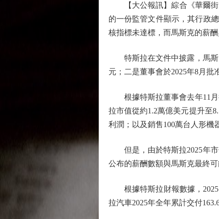
【大公報訊】綜合《華爾街日報
的一份監管文件顯示，其行政總裁馬
核指標未達標，而馬斯克的薪酬
特斯拉在文件中披露，馬斯克2
元；二是董事會於2025年8月
根據特斯拉董事會去年11月
拉市值從約1.2萬億美元提升至8
利潤；以及銷售100萬台人形機
但是，由於特斯拉2025年市
公布的薪酬數額與馬斯克最終可
根據特斯拉財報數據，2025
拉汽車2025年全年累計交付16