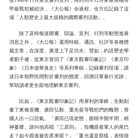
後1948年11月東京審判宣判，再到同年12月東條英機等
甲級戰犯被絞決，《大公報》全過程、全方位記錄了這
場「人類歷史上最大規模的國際審判活動」。
除了及時報道開審、辯論、宣判、行刑等動態進展
消息之外，《大公報》還用特稿、通訊、社評等各種體
裁文章，在深度、廣度上下足功夫。譬如，約請歷史學
者劉子健，從東京發回了《東京觀審印象記》《東京印
象》《日本侵華臭史》等系列專稿，記錄審判現場，講
述日本朝野民間對於審判的態度，回溯日軍暴行劣跡，
幫助讀者更全面地理解東京審判。
比如，《東京觀審印象記》用犀利的筆鋒，生動刻
畫了東條英機、廣田弘毅、重光葵等戰犯們的醜態，替
國人出一口惡氣。「廣田已現老態，眼睛半開半閉，精
神萎靡。誰叫他高唱『三原則』，投機跟着軍人的尾巴
走？如今跟進被告席來呢？」「重光還是那樣，表情很