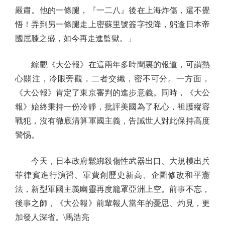
嚴肅。他的一條腿，『一二八』後在上海炸傷，還不覺
悟！弄到另一條腿走上密蘇里號簽字投降，躬逢日本帝
國屈膝之盛，如今再走進監獄。」
綜觀《大公報》在這兩年多時間裏的報道，可謂熱
心關注，冷眼旁觀，二者交織，密不可分。一方面，
《大公報》肯定了東京審判的進步意義。同時，《大公
報》始終秉持一份冷靜，批評美國為了私心，袒護縱容
戰犯，沒有徹底清算軍國主義，告誡世人對此保持高度
警惕。
今天，日本政府鬆綁殺傷性武器出口、大規模出兵
菲律賓進行演習、軍費創歷史新高、企圖修改和平憲
法，新型軍國主義幽靈再度籠罩亞洲上空。前事不忘，
後事之師，《大公報》前輩報人當年的憂思、灼見，更
加發人深省。\馬浩亮