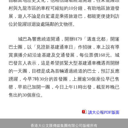
體驗當地歷史文化，他相信隨着繞道開通，往來龍躍頭
村與九龍市區的車程可縮短約10分鐘，有助地區旅遊發
展，遊人不論是自駕還是乘搭旅遊巴，都能更便捷到訪
位於龍躍頭迴旋處隔鄰的文物徑。
城巴為響應繞道開通，開辦H79「邁進北都」開篷
巴士團，以「見證新基建通車日」作招徠，車上設有導
賞廣播介紹沿途基建及交通發展，每位票價168元。城
巴發言人表示，這是希望抓緊大型基建通車機遇而開辦
的一天團，目標是成為首輛通過繞道的巴士，預訂反應
踴躍，今早7時30分的首發團，上層逾50個座位早已售
罄，早前已加開一團，今日上午11時出發，截至昨晚已
售出約30個座位。
讀大公報PDF版面
香港大公文匯傳媒集團有限公司版權所有