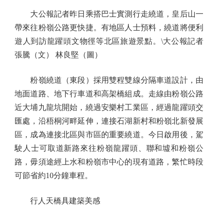
大公報記者昨日乘搭巴士實測行走繞道，皇后山一
帶來往粉嶺公路更快捷。有地區人士預料，繞道將便利
遊人到訪龍躍頭文物徑等北區旅遊景點。\大公報記者
張騰（文） 林良堅（圖）
粉嶺繞道（東段）採用雙程雙線分隔車道設計，由
地面道路、地下行車道和高架橋組成。走線由粉嶺公路
近大埔九龍坑開始，繞過安樂村工業區，經過龍躍頭交
匯處，沿梧桐河畔延伸，連接石湖新村和粉嶺北新發展
區，成為連接北區與市區的重要繞道。今日啟用後，駕
駛人士可取道新路來往粉嶺龍躍頭、聯和墟和粉嶺公
路，毋須途經上水和粉嶺市中心的現有道路，繁忙時段
可節省約10分鐘車程。
行人天橋具建築美感