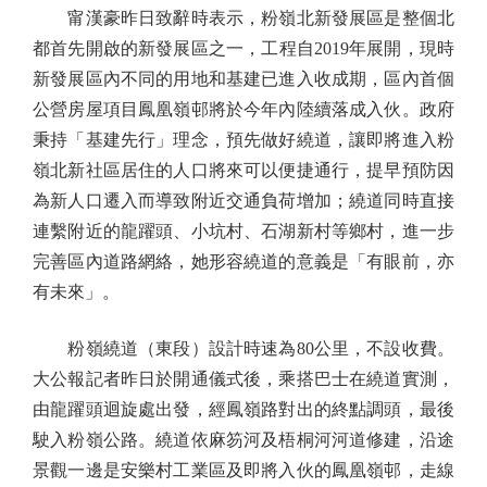
甯漢豪昨日致辭時表示，粉嶺北新發展區是整個北
都首先開啟的新發展區之一，工程自2019年展開，現時
新發展區內不同的用地和基建已進入收成期，區內首個
公營房屋項目鳳凰嶺邨將於今年內陸續落成入伙。政府
秉持「基建先行」理念，預先做好繞道，讓即將進入粉
嶺北新社區居住的人口將來可以便捷通行，提早預防因
為新人口遷入而導致附近交通負荷增加；繞道同時直接
連繫附近的龍躍頭、小坑村、石湖新村等鄉村，進一步
完善區內道路網絡，她形容繞道的意義是「有眼前，亦
有未來」。
粉嶺繞道（東段）設計時速為80公里，不設收費。
大公報記者昨日於開通儀式後，乘搭巴士在繞道實測，
由龍躍頭迴旋處出發，經鳳嶺路對出的終點調頭，最後
駛入粉嶺公路。繞道依麻笏河及梧桐河河道修建，沿途
景觀一邊是安樂村工業區及即將入伙的鳳凰嶺邨，走線