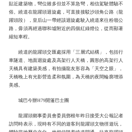
貼近建築物，彎位雖多但並不算急彎，相信駕駛體驗不
俗。繞道在龍躍頭迴旋處，可直接接駁沙頭角公路（龍
躍頭段），皇后山一帶經該迴旋處駛入繞道來往粉嶺公
路，毋須再經過聯和墟附近的四個紅綠燈位，從而顯著
縮短車程。
繞道的龍躍頭交匯處採用「三層式結構」，包括行
車隧道、地面迴旋處及高架行人天橋，圓形的高架行人
天橋具有建築美感，有拍攝龍友形容為「天空之眼」，
天橋晚上有光影營造柔和氛圍，為天橋的夜間輪廓增添
美感。
城巴今辦H79開篷巴士團
龍躍頭鄉事委員會委員鄧根年昨日接受大公報記者
訪問時表示，現時有不同的遊客到龍躍頭文物徑遊玩，