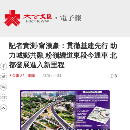
記者實測/甯漢豪：貫徹基建先行 助
力城鄉共融 粉嶺繞道東段今通車 北
都發展進入新里程
2026-05-03
大公報 A5：港聞
分享