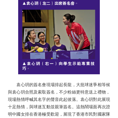
袁心玥的簽名會現場排起長龍，大批球迷爭相等候
與袁心玥合照及索取簽名，不少粉絲更特意送上禮物，
現場熱情呼喊其名字的聲音此起彼落。袁心玥對此展現
十足熱情，與球迷互動並親筆簽名。這熱鬧場面再次證
明中國女排在香港極受歡迎，展現了香港市民對國家隊