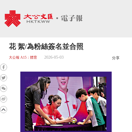
花 絮/為粉絲簽名並合照
2026-05-03
大公報 A15：體育
分享