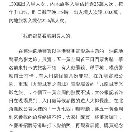
130萬出入境人次，內地旅客入境佔超過25萬人次，按
年升13%。昨日截至晚上9時，出入境人次達108.6萬，
內地旅客入境佔25.6萬人次。
「我們都是看港劇長大的」
在舊油蔴地警署以香港警匪電影為主題的「油蔴地
警署光影之旅」展覽，五一黃金周首三日門票售罄，慕
名前來打卡的旅客不絕，有人戴墨鏡、舉手槍，模仿警
察甫士打卡，有人用搞怪道具扮罪犯。在九龍寨城公
園、重現《九龍城寨之圍城》電影場景的「九龍城寨光
影之旅」，今個五一黃金周的熱度不減，大公報記者昨
日在現場見到，入口處等候參觀的遊人大排長龍。在北
角廉政公署大樓的「一九七四」咖啡廳，趁五一黃金周
到來參觀的旅客絡繹不絕，大家排隊買一杯廉署咖啡，
在廉署招牌等港味打卡點拍照，再觀看展覽、購買紀念