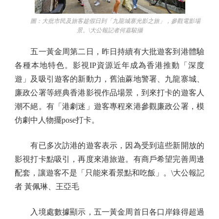
圖：大批市民及旅客趁假日到「九龍城寨光影之旅」，參觀電影場
景。\大公報記者何嘉駿攝
五一黃金周第二日，昨日持續有大批遊客到港體驗
各種本地特色。影視IP資源近年成為香港推動「深度
遊」及吸引遊客的新動力，舊油蔴地警署、九龍寨城、
廉政公署等經典香港影視作品場景，到來打卡的遊客人
潮不絕。有「港劇迷」遊客專程來港參觀廉政公署，模
仿劇中人物擺pose打卡。
有已多次訪港的遊客表示，因為受到這些新開放的
影視打卡點吸引，再度來港旅遊。有商戶希望完善周邊
配套，讓遊客不是「只能來看景點和吃飯」。\大公報記
者 黃佩琳、王亞毛
入境處數據顯示，五一黃金周首日各口岸錄得超過