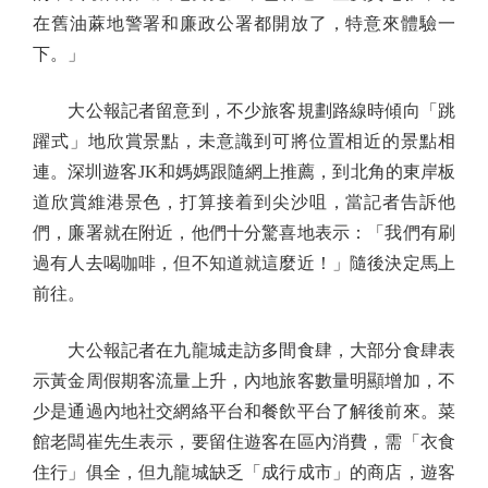
在舊油蔴地警署和廉政公署都開放了，特意來體驗一
下。」
大公報記者留意到，不少旅客規劃路線時傾向「跳
躍式」地欣賞景點，未意識到可將位置相近的景點相
連。深圳遊客JK和媽媽跟隨網上推薦，到北角的東岸板
道欣賞維港景色，打算接着到尖沙咀，當記者告訴他
們，廉署就在附近，他們十分驚喜地表示：「我們有刷
過有人去喝咖啡，但不知道就這麼近！」隨後決定馬上
前往。
大公報記者在九龍城走訪多間食肆，大部分食肆表
示黃金周假期客流量上升，內地旅客數量明顯增加，不
少是通過內地社交網絡平台和餐飲平台了解後前來。菜
館老闆崔先生表示，要留住遊客在區內消費，需「衣食
住行」俱全，但九龍城缺乏「成行成市」的商店，遊客