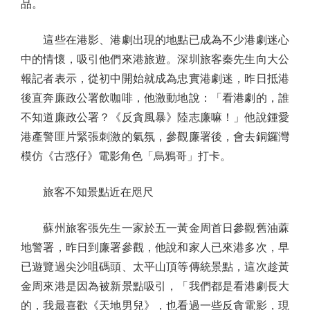
品。
這些在港影、港劇出現的地點已成為不少港劇迷心
中的情懷，吸引他們來港旅遊。深圳旅客秦先生向大公
報記者表示，從初中開始就成為忠實港劇迷，昨日抵港
後直奔廉政公署飲咖啡，他激動地說：「看港劇的，誰
不知道廉政公署？《反貪風暴》陸志廉嘛！」他說鍾愛
港產警匪片緊張刺激的氣氛，參觀廉署後，會去銅鑼灣
模仿《古惑仔》電影角色「烏鴉哥」打卡。
旅客不知景點近在咫尺
蘇州旅客張先生一家於五一黃金周首日參觀舊油蔴
地警署，昨日到廉署參觀，他說和家人已來港多次，早
已遊覽過尖沙咀碼頭、太平山頂等傳統景點，這次趁黃
金周來港是因為被新景點吸引，「我們都是看港劇長大
的，我最喜歡《天地男兒》，也看過一些反貪電影，現